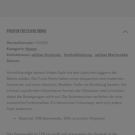
PRODUKTBESCHREIBUNG
Herstellercode:
H20480
Kategorie:
Hosen
Kollektionen:
adidas Originals
Herbstkleidung
adidas Marimekko
Damen
Vervollständige deinen Urban-Style mit den stylischen Joggern der
Marke adidas. Die Track Pants haben einen bequemen und modernen
Schnitt der auf einer elastisch, flexiblen Taille mit Kordelzug basiert. Die
schmal zulaufenden Hosenbeine formen die Silhouette und schränken
dabei die Bewegungen nicht ein. Die Seitentaschen verleihen dir eine
zusätzliche Funktionalität. Ein klassischer Colourway, wird sich jedem
Style anpassen.
Material: 70% Baumwolle, 30% recyceltes Polyester
Das Fotomodell ist 179 cm groß und präsentiert das Produkt in der