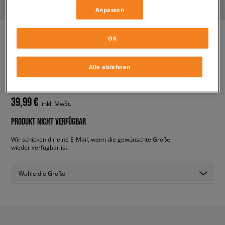
Anpassen
OK
ADIDAS HOSE TRACK PANT
Alle ablehnen
damen, hosen
39,99 €
inkl. MwSt.
PRODUKT NICHT VERFÜGBAR
Wir schicken dir eine E-Mail, wenn die gewünschte Größe
wieder verfügbar ist.
Wähle die Größe