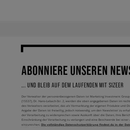
ABONNIERE UNSEREN NEW
... UND BLEIB AUF DEM LAUFENDEN MIT SIZEER
Der Verwalter der personenbezogenen Daten ist Marketing Investment Group S.
(15537), Dr. Hans-Lebach-Str. 2, werden die oben angegebenen Daten im rech
des Verwalters verarbeitet, das als Vermarktung der eigenen Produkte und Die
Angabe der Daten ist freiwillig, jedoch notwendig, um den Newsletter zu erhal
der Verarbeitung zu widersprechen sowie Auskunft über die Daten, ihre Beric
Einschränkung der Verarbeitung zu verlangen und eine Beschwerde bei einer
Die vollständige Datenschutzerklärung findest du in der Dat
einzureichen.