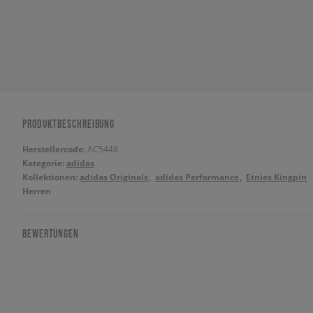
PRODUKTBESCHREIBUNG
Herstellercode:
AC5448
Kategorie:
adidas
Kollektionen:
adidas Originals
adidas Performance
Etnies Kingpin
Herren
BEWERTUNGEN