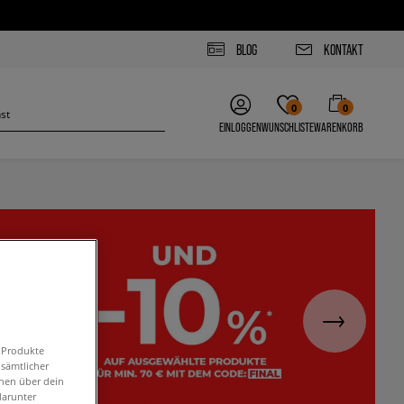
BLOG
KONTAKT
0
0
EINLOGGEN
WUNSCHLISTE
WARENKORB
n Produkte
 sämtlicher
onen über dein
darunter