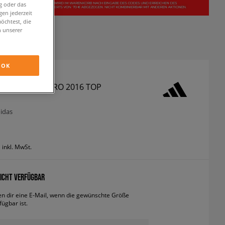
g oder das
en jederzeit
öchtest, die
n unserer
OK
 BALL UEFA EURO 2016 TOP
didas
inkl. MwSt.
ICHT VERFÜGBAR
en dir eine E-Mail, wenn die gewünschte Größe
fügbar ist.