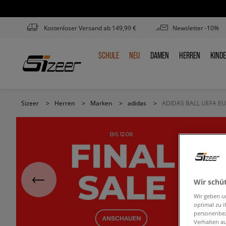
Kostenloser Versand ab 149,99 €
Newsletter -10%
SCHULE
NEU
DAMEN
HERREN
KIND
SCHULE
NEU
DAMEN
HERREN
KIN
Sizeer
>
Herren
>
Marken
>
adidas
>
ADIDAS BALL UEFA EU
Wir schü
Wir geben u
optimal zu i
personenbez
Verhalten au