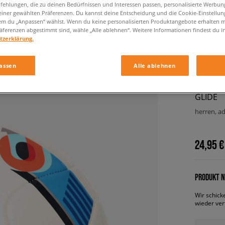
ehlungen, die zu deinen Bedürfnissen und Interessen passen, personalisierte Werbun
einer gewählten Präferenzen. Du kannst deine Entscheidung und die Cookie-Einstellung
em du „Anpassen“ wählst. Wenn du keine personalisierten Produktangebote erhalten m
äferenzen abgestimmt sind, wähle „Alle ablehnen“. Weitere Informationen findest du i
tzerklärung.
assen
Alle ablehnen
ADIDAS
GLIDE
herren, a
24,95 €
PRODUKT N
Wir schick
wieder ver