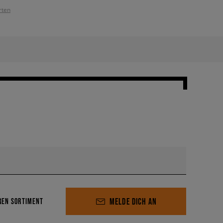
rten
MELDE DICH AN
REN SORTIMENT