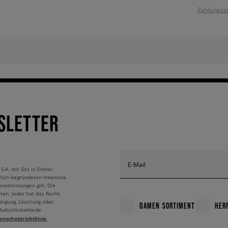
Zahlungsa
SLETTER
E-Mail
A. mit Sitz in Erkner
tlich begründeten Interesse
nstleistungen gilt. Die
ten. Jeder hat das Recht,
htigung, Löschung oder
DAMEN SORTIMENT
HER
 Aufsichtsbehörde
enschutzrichtlinie.