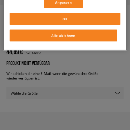
Anpassen
OK
ADIDAS 350
herren, adidas
Alle ablehnen
44,99 €
inkl. MwSt.
PRODUKT NICHT VERFÜGBAR
Wir schicken dir eine E-Mail, wenn die gewünschte Größe
wieder verfügbar ist.
Wähle die Größe