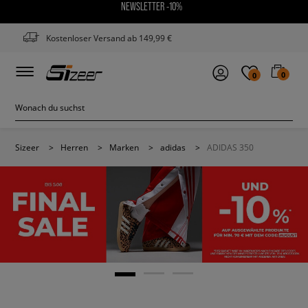
NEWSLETTER -10%
Kostenloser Versand ab 149,99 €
0
0
Sizeer
>
Herren
>
Marken
>
adidas
>
ADIDAS 350