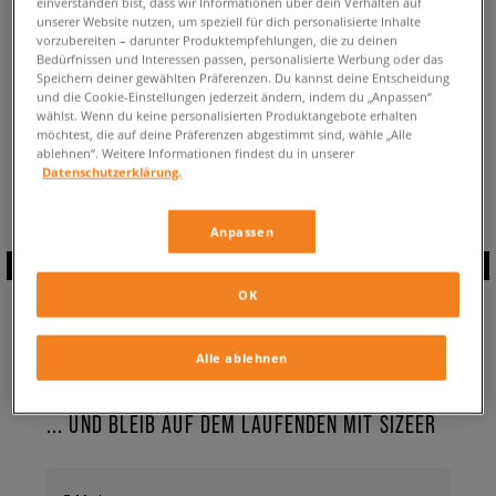
einverstanden bist, dass wir Informationen über dein Verhalten auf
ZURÜCK ZUM SHOP
unserer Website nutzen, um speziell für dich personalisierte Inhalte
vorzubereiten – darunter Produktempfehlungen, die zu deinen
Bedürfnissen und Interessen passen, personalisierte Werbung oder das
Speichern deiner gewählten Präferenzen. Du kannst deine Entscheidung
und die Cookie-Einstellungen jederzeit ändern, indem du „Anpassen“
wählst. Wenn du keine personalisierten Produktangebote erhalten
möchtest, die auf deine Präferenzen abgestimmt sind, wähle „Alle
Aktuell schaust du:
Reebok Shaqnosis
Sneaker
✔️
für Herren
ablehnen“. Weitere Informationen findest du in unserer
Verfügbare Anzahl:
0
Datenschutzerklärung.
Anpassen
ABONNIERE UNSEREN
OK
NEWSLETTER
Alle ablehnen
... UND BLEIB AUF DEM LAUFENDEN MIT SIZEER