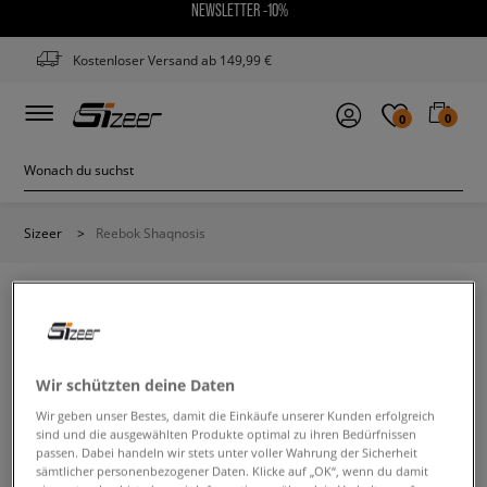
NEWSLETTER -10%
Kostenloser Versand ab 149,99 €
0
0
Sizeer
>
Reebok Shaqnosis
REEBOK SHAQNOSIS
Wir schützten deine Daten
Wir geben unser Bestes, damit die Einkäufe unserer Kunden erfolgreich
Ändere den Suchbegriff. Versuche, weniger Filter zu
sind und die ausgewählten Produkte optimal zu ihren Bedürfnissen
verwenden.
passen. Dabei handeln wir stets unter voller Wahrung der Sicherheit
sämtlicher personenbezogener Daten. Klicke auf „OK“, wenn du damit