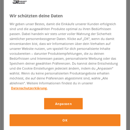
ZURÜCK ZUM SHOP
Wir schützten deine Daten
Wir geben unser Bestes, damit die Einkäufe unserer Kunden erfolgreich
sind und die ausgewählten Produkte optimal zu ihren Bedürfnissen
passen. Dabei handeln wir stets unter voller Wahrung der Sicherheit
Urbane Puma RS-X Winterized –
sämtlicher personenbezogener Daten. Klicke auf „OK“, wenn du damit
einverstanden bist, dass wir Informationen über dein Verhalten auf
Herren Sneaker für den Winter
unserer Website nutzen, um speziell für dich personalisierte Inhalte
vorzubereiten – darunter Produktempfehlungen, die zu deinen
Bedürfnissen und Interessen passen, personalisierte Werbung oder das
Sneaker-Liebhaber müssen auch im Winter nicht auf ihre
Speichern deiner gewählten Präferenzen. Du kannst deine Entscheidung
Lieblingsschuhe verzichten, denn Top-Marken bieten viele optisch
und die Cookie-Einstellungen jederzeit ändern, indem du „Anpassen“
interessante Silhouetten, die in Bezug auf das Design auch bei widrigen
wählst. Wenn du keine personalisierten Produktangebote erhalten
möchtest, die auf deine Präferenzen abgestimmt sind, wähle „Alle
Wetterbedingungen für den Einsatz vorbereitet sind. Die
Puma RS-X
ablehnen“. Weitere Informationen findest du in unserer
Winterized
Herrenschuhe
sind eine effektive Kombination aus urbanem
Datenschutzerklärung.
Design und fortschrittlichen Technologien inspiriert von Projekten,
welche den körperlich Aktiven Fans gewidmet sind.
Anpassen
Moderne Sneaker im Sizeer Online-Shop
Ein schadensresistentes Obermaterial und eine massive Sohle sind die
OK
größten Vorteile der Sneaker aus der Puma RS-X Winterized Kollektion.