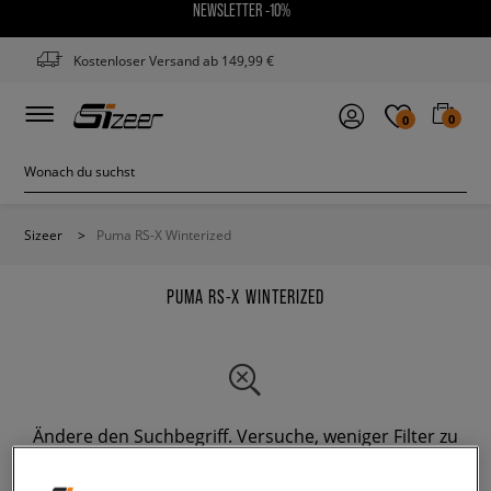
NEWSLETTER -10%
Kostenloser Versand ab 149,99 €
0
0
Sizeer
>
Puma RS-X Winterized
PUMA RS-X WINTERIZED
Ändere den Suchbegriff. Versuche, weniger Filter zu
verwenden.