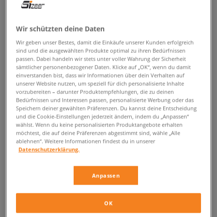
ZURÜCK ZUM SHOP
Wir schützten deine Daten
Wir geben unser Bestes, damit die Einkäufe unserer Kunden erfolgreich
sind und die ausgewählten Produkte optimal zu ihren Bedürfnissen
passen. Dabei handeln wir stets unter voller Wahrung der Sicherheit
Hebe dich mit Hilfe der Puma RS-2K
sämtlicher personenbezogener Daten. Klicke auf „OK“, wenn du damit
einverstanden bist, dass wir Informationen über dein Verhalten auf
Sneakers von der Masse ab!
unserer Website nutzen, um speziell für dich personalisierte Inhalte
vorzubereiten – darunter Produktempfehlungen, die zu deinen
Bedürfnissen und Interessen passen, personalisierte Werbung oder das
Möchtest du klassische weiße Sneakers gegen ein wenig mehr
Speichern deiner gewählten Präferenzen. Du kannst deine Entscheidung
avantgardistische Kicks eintauschen? Wenn du es Liebst den WOW-Effekt
und die Cookie-Einstellungen jederzeit ändern, indem du „Anpassen“
auf den Gesichtern der Passanten hervorzurufen, dann werden dir die
wählst. Wenn du keine personalisierten Produktangebote erhalten
neusten
Puma RS-2K
Kicks die frisch bei Sizeer erhältlich sind mit
möchtest, die auf deine Präferenzen abgestimmt sind, wähle „Alle
Sicherheit gefallen. Der dynamische Shape, die futuristische Form und
ablehnen“. Weitere Informationen findest du in unserer
Datenschutzerklärung.
das massive Design sind drei Eigenschaften die hervorragend das
Modell beschreiben. Das Obermaterial mit verscheidend starken
Wellenlinien wurden im Ganzen aus synthetischem Leder, sowie
Anpassen
beständigem synthetischem Material hergestellt. Dank dessen erfreuen
sie sich in Verbindung mit dem weichem, textilem Innenfutter an einer
optimalen Luftzirkulation und den idealen Bedingungen im
OK
Schuhinnerem. Für die perfekte Anpassung sorgt das klassische