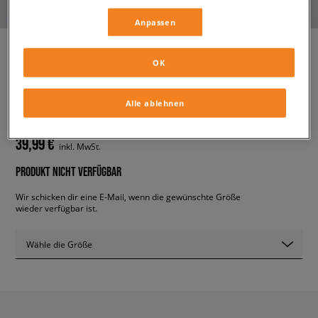
Anpassen
OK
PUMA HOODIE 534175
herren, hoodies und sweatshirts
Alle ablehnen
39,99 €
inkl. MwSt.
PRODUKT NICHT VERFÜGBAR
Wir schicken dir eine E-Mail, wenn die gewünschte Größe
wieder verfügbar ist.
Wähle die Größe