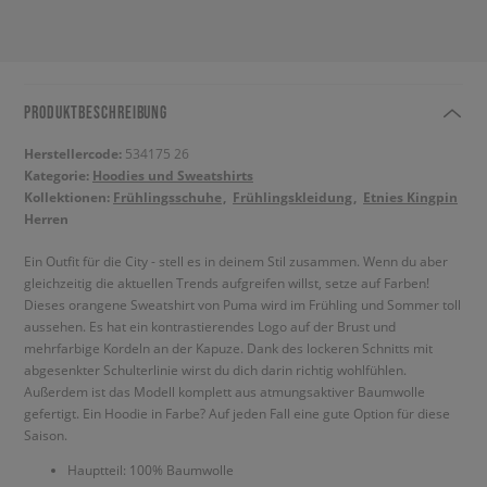
PRODUKTBESCHREIBUNG
Herstellercode:
534175 26
Kategorie:
Hoodies und Sweatshirts
Kollektionen:
Frühlingsschuhe
Frühlingskleidung
Etnies Kingpin
Herren
Ein Outfit für die City - stell es in deinem Stil zusammen. Wenn du aber
gleichzeitig die aktuellen Trends aufgreifen willst, setze auf Farben!
Dieses orangene Sweatshirt von Puma wird im Frühling und Sommer toll
aussehen. Es hat ein kontrastierendes Logo auf der Brust und
mehrfarbige Kordeln an der Kapuze. Dank des lockeren Schnitts mit
abgesenkter Schulterlinie wirst du dich darin richtig wohlfühlen.
Außerdem ist das Modell komplett aus atmungsaktiver Baumwolle
gefertigt. Ein Hoodie in Farbe? Auf jeden Fall eine gute Option für diese
Saison.
Hauptteil: 100% Baumwolle