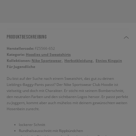
PRODUKTBESCHREIBUNG
Herstellercode:
FZ5566-652
Kategorie:
Hoodies und Sweatshirts
Kollektionen:
Nike Sportswear
Herbstkleidung
Etnies Kingpin
Für Jugendliche
Du bist auf der Suche nach einem Sweatshirt, das gut zu deinen
Lieblings-Baggy-Pants passt? Der Nike Sportswear Club Hoodie ist
vielseitig und doch mit Charakter. Er sticht mit seinem Bomberschnitt,
den neutralen Farben und den sichtbaren Logos hervor. Er passt perfekt
zu Joggern, kommt aber auch mühelos mit deinem gewünschten weiten
Hosenbein zurecht.
lockerer Schnitt
Rundhalsausschnitt mit Rippbündchen