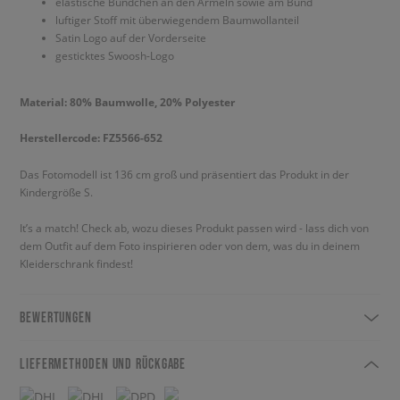
elastische Bündchen an den Ärmeln sowie am Bund
luftiger Stoff mit überwiegendem Baumwollanteil
Satin Logo auf der Vorderseite
gesticktes Swoosh-Logo
Material: 80% Baumwolle, 20% Polyester
Herstellercode: FZ5566-652
Das Fotomodell ist 136 cm groß und präsentiert das Produkt in der
Kindergröße S.
It’s a match! Check ab, wozu dieses Produkt passen wird - lass dich von
dem Outfit auf dem Foto inspirieren oder von dem, was du in deinem
Kleiderschrank findest!
BEWERTUNGEN
LIEFERMETHODEN UND RÜCKGABE