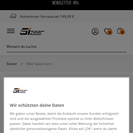
NEWSLETTER -10%
Kostenloser Versand ab 149,99 €
0
0
Sizeer
>
Nike Space Jam
NIKE SPACE JAM
Wir schützten deine Daten
Wir geben unser Bestes, damit die Einkäufe unserer Kunden erfolgreich
Ändere den Suchbegriff. Versuche, weniger Filter zu
sind und die ausgewählten Produkte optimal zu ihren Bedürfnissen
verwenden.
passen. Dabei handeln wir stets unter voller Wahrung der Sicherheit
sämtlicher personenbezogener Daten. Klicke auf „OK“, wenn du damit