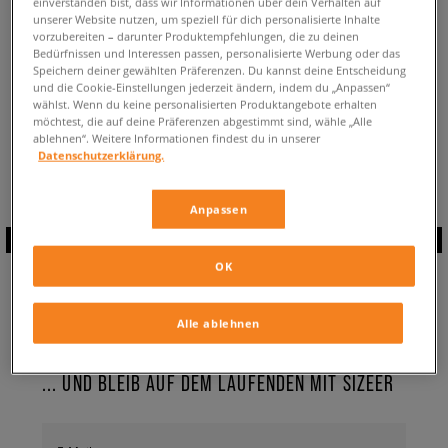
einverstanden bist, dass wir Informationen über dein Verhalten auf
ZURÜCK ZUM SHOP
unserer Website nutzen, um speziell für dich personalisierte Inhalte
vorzubereiten – darunter Produktempfehlungen, die zu deinen
Bedürfnissen und Interessen passen, personalisierte Werbung oder das
Speichern deiner gewählten Präferenzen. Du kannst deine Entscheidung
und die Cookie-Einstellungen jederzeit ändern, indem du „Anpassen“
wählst. Wenn du keine personalisierten Produktangebote erhalten
möchtest, die auf deine Präferenzen abgestimmt sind, wähle „Alle
Aktuell schaust du:
Nike Space Jam
Kleidung Kollektion ✔️
ablehnen“. Weitere Informationen findest du in unserer
Verfügbare Anzahl:
0
Datenschutzerklärung.
Anpassen
ABONNIERE UNSEREN
OK
NEWSLETTER
Alle ablehnen
... UND BLEIB AUF DEM LAUFENDEN MIT SIZEER