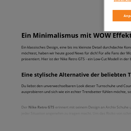
Anp
Ein Minimalismus mit WOW Effekt 
Ein klassisches Design, eine bis ins kleinste Detail durchdachte 
möchtest, haben wir heute good News für dich! Für alle Fans der 
präsentiert. Hier ist der Nike Retro GTS - ein Low-Cut Modell in de
Eine stylische Alternative der beliebten
Du liebst den unverwechselbaren Look dieser Turnschuhe und Courts
ausprobieren und sich wie ein echter Trendsetter fühlen möchte, so
Der
Nike Retro GTS
erinnert mit seinem Design an Archiv Schuhe u
jeder Situation angenehm zu tragen macht. Um das Risiko von schme
Bedingungen der Füße sorgt. Wenn du dich also für dieses Modell en
vulkanisierten Gummisohle erhältst du einen federnden und dynamis
Sneaker an deine Bedürfnisse ermöglicht. Du findest den
schuhe N