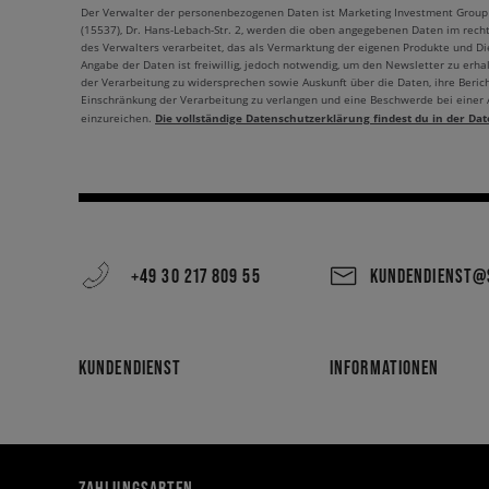
Der Verwalter der personenbezogenen Daten ist Marketing Investment Group S.
(15537), Dr. Hans-Lebach-Str. 2, werden die oben angegebenen Daten im rech
des Verwalters verarbeitet, das als Vermarktung der eigenen Produkte und Die
Angabe der Daten ist freiwillig, jedoch notwendig, um den Newsletter zu erhal
der Verarbeitung zu widersprechen sowie Auskunft über die Daten, ihre Beric
Einschränkung der Verarbeitung zu verlangen und eine Beschwerde bei einer
Die vollständige Datenschutzerklärung findest du in der Dat
einzureichen.
+49 30 217 809 55
KUNDENDIENST@S
KUNDENDIENST
INFORMATIONEN
ZAHLUNGSARTEN