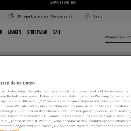
NEWSLETTER -10%
30 Tage kostenloser Rückversand
Deals
ER
MARKEN
STREETWEAR
SALE
DER
MARKEN
STREETWEAR
SALE
NIKE RETRO GTS
tzten deine Daten
nser Bestes, damit die Einkäufe unserer Kunden erfolgreich sind und die ausgewählte
hren Bedürfnissen passen. Dabei handeln wir stets unter voller Wahrung der Sicherheit
ogener Daten. Klicke auf „OK“, wenn du damit einverstanden bist, dass wir Informati
f unserer Website nutzen, um speziell für dich personalisierte Inhalte vorzubereiten – 
ehlungen, die zu deinen Bedürfnissen und Interessen passen, personalisierte Werbun
den Suchbegriff. Versuche, weniger Filter zu ve
einer gewählten Präferenzen. Du kannst deine Entscheidung und die Cookie-Einstellung
em du „Anpassen“ wählst. Wenn du keine personalisierten Produktangebote erhalten m
äferenzen abgestimmt sind, wähle „Alle ablehnen“. Weitere Informationen findest du i
ZURÜCK ZUM SHOP
tzerklärung.