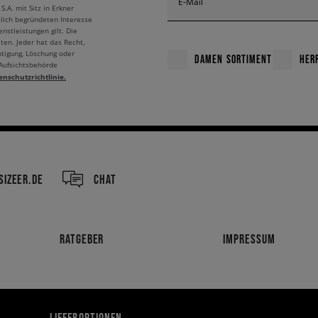
E-Mail
A. mit Sitz in Erkner
tlich begründeten Interesse
nstleistungen gilt. Die
ten. Jeder hat das Recht,
htigung, Löschung oder
DAMEN SORTIMENT
HER
 Aufsichtsbehörde
enschutzrichtlinie.
IZEER.DE
CHAT
RATGEBER
IMPRESSUM
LIEFEROPTIONEN