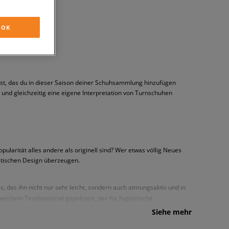
OK
ibst, das du in dieser Saison deiner Schuhsammlung hinzufügen
t und gleichzeitig eine eigene Interpretation von Turnschuhen
larität alles andere als originell sind? Wer etwas völlig Neues
stischen Design überzeugen.
 das ihn nicht nur sehr leicht, sondern auch atmungsaktiv und in
ichem Textilmaterial gepolstert, das für hygienische
ion zurückzuführen sind, hinter dir lassen. Dank der weißen,
Siehe mehr
grätenprofil und das Schnürsystem, das eine optimale Anpassung der
warz - die jeweils mit einem dezenten, unaufdringlichen, gestickten