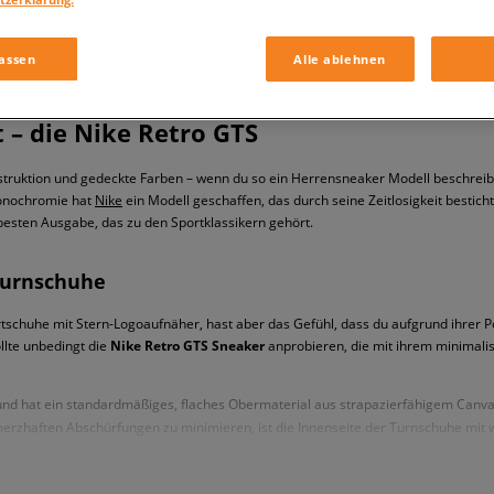
assen
Alle ablehnen
– die Nike Retro GTS
Konstruktion und gedeckte Farben – wenn du so ein Herrensneaker Modell beschre
Monochromie hat
Nike
ein Modell geschaffen, das durch seine Zeitlosigkeit bestich
r besten Ausgabe, das zu den Sportklassikern gehört.
 Turnschuhe
chuhe mit Stern-Logoaufnäher, hast aber das Gefühl, dass du aufgrund ihrer Popu
llte unbedingt die
Nike Retro GTS Sneaker
anprobieren, die mit ihrem minimali
nd hat ein standardmäßiges, flaches Obermaterial aus strapazierfähigem Canvas,
rzhaften Abschürfungen zu minimieren, ist die Innenseite der Turnschuhe mit we
tscheidest, kannst du schwitzende Beine, die auf eine unzureichende Luftzirkulat
chen Schritt. Ein weiterer Pluspunkt der für den Komfort spricht, ist das Fisch
ike Retro GTS
in unserem Shop in 5 Farben - weiß, grau, marineblau, rot und sch