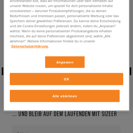
einverstanden bist, dass wir Informationen über dein Verhalten auf
ZURÜCK ZUM SHOP
unserer Website nutzen, um speziell für dich personalisierte Inhalte
vorzubereiten – darunter Produktempfehlungen, die zu deinen
Bedürfnissen und Interessen passen, personalisierte Werbung oder das
Speichern deiner gewählten Präferenzen. Du kannst deine Entscheidung
und die Cookie-Einstellungen jederzeit ändern, indem du „Anpassen“
wählst. Wenn du keine personalisierten Produktangebote erhalten
möchtest, die auf deine Präferenzen abgestimmt sind, wähle „Alle
Aktuell schaust du:
Nike Cross Trainer
Sneaker
✔️
für Herren
ablehnen“. Weitere Informationen findest du in unserer
Verfügbare Anzahl:
0
Datenschutzerklärung.
Anpassen
ABONNIERE UNSEREN
OK
NEWSLETTER
Alle ablehnen
... UND BLEIB AUF DEM LAUFENDEN MIT SIZEER