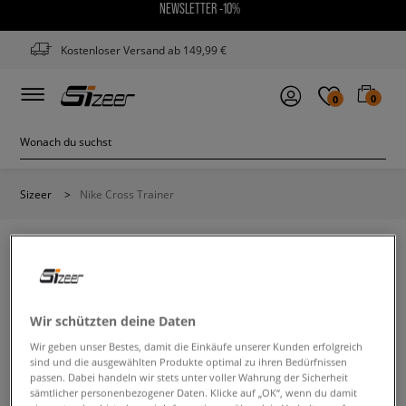
NEWSLETTER -10%
Kostenloser Versand ab 149,99 €
0
0
Sizeer
>
Nike Cross Trainer
NIKE CROSS TRAINER
Wir schützten deine Daten
Wir geben unser Bestes, damit die Einkäufe unserer Kunden erfolgreich
Ändere den Suchbegriff. Versuche, weniger Filter zu
sind und die ausgewählten Produkte optimal zu ihren Bedürfnissen
verwenden.
passen. Dabei handeln wir stets unter voller Wahrung der Sicherheit
sämtlicher personenbezogener Daten. Klicke auf „OK“, wenn du damit