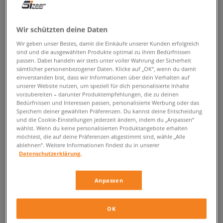
ZURÜCK ZUM SHOP
Wir schützten deine Daten
Wir geben unser Bestes, damit die Einkäufe unserer Kunden erfolgreich
sind und die ausgewählten Produkte optimal zu ihren Bedürfnissen
passen. Dabei handeln wir stets unter voller Wahrung der Sicherheit
Nike Air Force 1 Type Sneaker – ein
sämtlicher personenbezogener Daten. Klicke auf „OK“, wenn du damit
einverstanden bist, dass wir Informationen über dein Verhalten auf
abgefahrener Minimalismus in
unserer Website nutzen, um speziell für dich personalisierte Inhalte
vorzubereiten – darunter Produktempfehlungen, die zu deinen
Neuauflage
Bedürfnissen und Interessen passen, personalisierte Werbung oder das
Speichern deiner gewählten Präferenzen. Du kannst deine Entscheidung
Das klassische Modell von Nike kehrt in einer stylischen, bisher
und die Cookie-Einstellungen jederzeit ändern, indem du „Anpassen“
wählst. Wenn du keine personalisierten Produktangebote erhalten
unbekannten Version zurück, die sicherlich alle Sneakerheads
möchtest, die auf deine Präferenzen abgestimmt sind, wähle „Alle
ansprechen wird, die den Minimalismus in einem abgefahrenem Shape
ablehnen“. Weitere Informationen findest du in unserer
zu schätzen wissen. Obwohl die
Nike Air Force 1 Type
Kicks auf den
Datenschutzerklärung.
ersten Blick wie andere, gewöhnliche Modelle mit einer dicken, weißen
Sohle erscheinen mögen, sind sie es nicht. In diesen Sneaker vereint sich
die Technologie, die für den Komfort steht mit einem zeitlosem,
Anpassen
handgefertigten (!) Design.
Entdecke das diskrete Design, welches
OK
beeindruckt