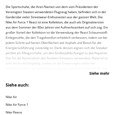
Die Sportschuhe, die ihren Namen von dem vom Präsidenten der
Vereinigten Staaten verwendeten Flugzeug haben, befinden sich in der
Garderobe vieler Streetwear-Enthusiasten aus der ganzen Welt. Die
Nike Air Force 1 React ist eine Kollektion, die auch als Originalversion
aus dem Sommer der 80er Jahren viel Aufmerksamkeit auf sich zog. Ein
großer Vorteil der Kollektion ist die Verwendung der React Schaumstoff-
Einlegesohle, die den Tragekomfort erheblich verbessert, indem sie bei
jedem Schritt auf harten Oberflächen wie Asphalt und Beton für die
Energierückführung zuständig ist. Dank dessen eignen sich die Sneaker
perfekt als Alltagsschuhe, um den Großstadtdschungel zu durchqueren.
Das für die Konstruktion des flexiblen Einsatzes verwendete Material ist
sehr leicht und langlebig, sodass es die Erwartungen selbst der
anspruchsvollster Modeliebhaber in einem sportlichen Style erfüllt. Die
Siehe mehr
Nike Air Force 1 React
haben ein Obermaterial aus hochwertigem
Naturleder, das auf das von Bruce Kilgore entworfene Original verweist.
Besuche unseren Sizeer Online-Shop und finde die Nike Air Force 1
Siehe auch:
React Sneaker in dem Colourway, der dir ermöglicht viele stylische Looks
zu kreieren.
Nike Air
Nike Air Force 1
Nike Fleece