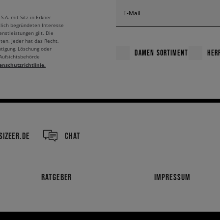
E-Mail
A. mit Sitz in Erkner
tlich begründeten Interesse
nstleistungen gilt. Die
ten. Jeder hat das Recht,
htigung, Löschung oder
DAMEN SORTIMENT
HER
 Aufsichtsbehörde
enschutzrichtlinie.
IZEER.DE
CHAT
RATGEBER
IMPRESSUM