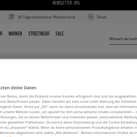
NEWSLETTER -10%
30 Tage kostenloser Rückversand
Deals
ER
MARKEN
STREETWEAR
SALE
DER
MARKEN
STREETWEAR
SALE
NIKE AIR FORCE 1 CRATER FLYKNIT
tzten deine Daten
nser Bestes, damit die Einkäufe unserer Kunden erfolgreich sind und die ausgewählte
hren Bedürfnissen passen. Dabei handeln wir stets unter voller Wahrung der Sicherheit
ogener Daten. Klicke auf „OK“, wenn du damit einverstanden bist, dass wir Informati
f unserer Website nutzen, um speziell für dich personalisierte Inhalte vorzubereiten – 
ehlungen, die zu deinen Bedürfnissen und Interessen passen, personalisierte Werbun
den Suchbegriff. Versuche, weniger Filter zu ve
einer gewählten Präferenzen. Du kannst deine Entscheidung und die Cookie-Einstellung
em du „Anpassen“ wählst. Wenn du keine personalisierten Produktangebote erhalten m
äferenzen abgestimmt sind, wähle „Alle ablehnen“. Weitere Informationen findest du i
ZURÜCK ZUM SHOP