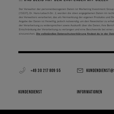
Der Verwalter der personenbezogenen Daten ist Marketing Investment Group S.
(15537), Dr. Hans-Lebach-Str. 2, werden die oben angegebenen Daten im rech
des Verwalters verarbeitet, das als Vermarktung der eigenen Produkte und Die
Angabe der Daten ist freiwillig, jedoch notwendig, um den Newsletter zu erhal
der Verarbeitung zu widersprechen sowie Auskunft über die Daten, ihre Beric
Einschränkung der Verarbeitung zu verlangen und eine Beschwerde bei einer
Die vollständige Datenschutzerklärung findest du in der Dat
einzureichen.
+49 30 217 809 55
KUNDENDIENST@S
KUNDENDIENST
INFORMATIONEN