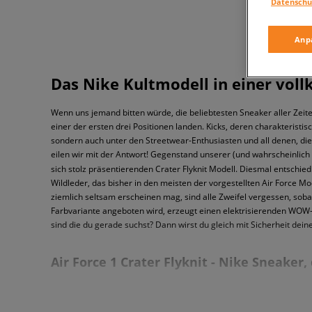
Datenschu
Anp
Das Nike Kultmodell in einer vo
Wenn uns jemand bitten würde, die beliebtesten Sneaker aller Zeit
einer der ersten drei Positionen landen. Kicks, deren charakteristi
sondern auch unter den Streetwear-Enthusiasten und all denen, die
eilen wir mit der Antwort! Gegenstand unserer (und wahrscheinlich 
sich stolz präsentierenden Crater Flyknit Modell. Diesmal entschie
Wildleder, das bisher in den meisten der vorgestellten Air Force M
ziemlich seltsam erscheinen mag, sind alle Zweifel vergessen, soba
Farbvariante angeboten wird, erzeugt einen elektrisierenden WOW-Ef
sind die du gerade suchst? Dann wirst du gleich mit Sicherheit dei
Air Force 1 Crater Flyknit - Nike Sneaker
Was unterscheidet dieses Projekt von den fast mehreren tausend Kul
zu den Jüngsten? Zweifellos liegt ihre Einzigartigkeit darin, dass 