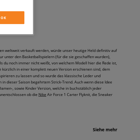
OK
n weltweit verkauft werden, würde unser heutige Held definitiv auf
ur unter den Basketballspielern (für die sie geschaffen wurden),
 du noch immer nicht weißt, von welchem Modell hier die Rede ist,
ie kürzlich in einer komplett neuen Version erschienen sind, dem
nspirieren zu lassen und so wurde das klassische Leder und
dem in dieser Saison begehrtem Strick-Trend. Auch wenn diese Idee
Damen-, sowie Kinder Version, welche in buchstäblich jeder
 unentschlossen ob die
Nike
Air Force 1 Carter Flyknit, die Sneaker
Siehe mehr
liebt werden – von Rappern aus New York, über Sneakerheads bis hin
e Obermaterial wurde das bereits erwähnte Flyknit Material