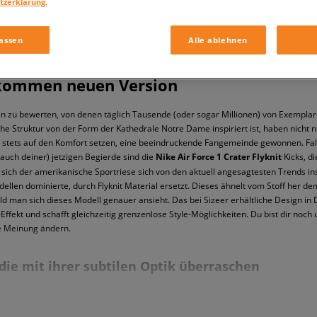
tzerklärung.
assen
Alle ablehnen
llkommen neuen Version
en zu bewerten, von denen täglich Tausende (oder sogar Millionen) von Exemplare
sche Struktur von der Form der Kathedrale Notre Dame inspiriert ist, haben nicht n
 stets auf den Komfort setzen, eine beeindruckende Fangemeinde gewonnen. Falls
auch deiner) jetzigen Begierde sind die
Nike Air Force 1 Crater Flyknit
Kicks, d
d sich der amerikanische Sportriese sich von den aktuell angesagtesten Trends i
odellen dominierte, durch Flyknit Material ersetzt. Dieses ähnelt vom Stoff her 
ld man sich dieses Modell genauer ansieht. Das bei Sizeer erhältliche Design in 
fekt und schafft gleichzeitig grenzenlose Style-Möglichkeiten. Du bist dir noch
ne Meinung ändern.
, die mit ihrer subtilen Optik überraschen
t Hits des Air Force 1, die bisher der Welt präsentiert wurden und von allen ge
sie mindestens 20% aus recycelten Materialien bestehen. Für das charakteristisch