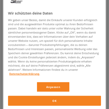
ZURÜCK ZUM SHOP
Wir schützten deine Daten
Wir geben unser Bestes, damit die Einkäufe unserer Kunden erfolgreich
sind und die ausgewählten Produkte optimal zu ihren Bedürfnissen
passen. Dabei handeln wir stets unter voller Wahrung der Sicherheit
Die Levi´s 512 Jeans
sämtlicher personenbezogener Daten. Klicke auf „OK“, wenn du damit
einverstanden bist, dass wir Informationen über dein Verhalten auf
unserer Website nutzen, um speziell für dich personalisierte Inhalte
Jeans dominieren seit vielen Jahren die urbane Mode, und kein Wunder –
vorzubereiten – darunter Produktempfehlungen, die zu deinen
sie sind langlebig, bequem und schaffen eine Basis mit der man mit
Bedürfnissen und Interessen passen, personalisierte Werbung oder das
Speichern deiner gewählten Präferenzen. Du kannst deine Entscheidung
Leichtigkeit den Rest des Outfits kreieren kann. Wenn du Wert auf hohe
und die Cookie-Einstellungen jederzeit ändern, indem du „Anpassen“
Qualität und Kleidung legst, die dir jahrelang dienen wird, wähle
wählst. Wenn du keine personalisierten Produktangebote erhalten
zwischen den bewährten Marken, wie dem weltberühmten
möchtest, die auf deine Präferenzen abgestimmt sind, wähle „Alle
Unternehmen
Levi's
, das für die Herstellung von solider Denim-Kleidung
ablehnen“. Weitere Informationen findest du in unserer
bekannt ist. Die Ursprünge der Marke reichen bis in die zweite Hälfte
Datenschutzerklärung.
des 19. Jahrhunderts zurück, als Levi Strauss und sein Partner Jacob
Davis beschlossen, Hosen mit Metallnieten patentieren zu lassen, die
Anpassen
von Arbeitern gerne als "strapazierfähige" Kleidung getragen wurde.
Auch heute, fast 150 Jahre nach ihrer Markt-Einführung, stehen Levi's
Jeans immer noch für robuste Hosen, die jahrelang halten!
OK
Die Herren Levi's 512 Slim Taper Hose