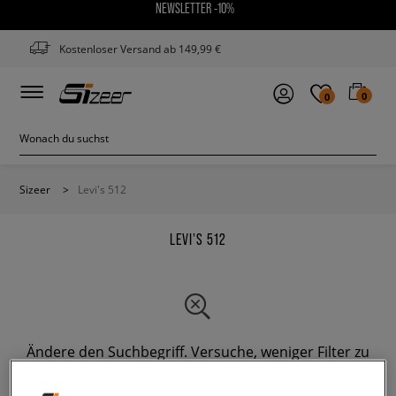
NEWSLETTER -10%
Kostenloser Versand ab 149,99 €
0
0
Sizeer
>
Levi's 512
LEVI'S 512
Ändere den Suchbegriff. Versuche, weniger Filter zu
verwenden.