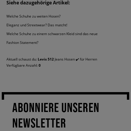
du dir keine Sorgen darüber machen, dass sie sich beim Waschen
Siehe dazugehörige Artikel:
verformt oder beschädigt wird – die Produkte der Marke Levi's sind für
ihre Langlebigkeit bekannt. Überzeuge dich davon, welchen Komfort und
Welche Schuhe zu weiten Hosen?
welche Freiheit das ikonische Modell 512 bietet, dank dem du ein
Eleganz und Streetwear? Das matcht!
alltägliches Outfit schnell und problemlos vervollständigen kannst!
Welche Schuhe zu einem schwarzen Kleid sind das neue
Fashion Statement?
Aktuell schaust du:
Levis 512
Jeans Hosen ✔️ für Herren
Verfügbare Anzahl:
0
ABONNIERE UNSEREN
NEWSLETTER