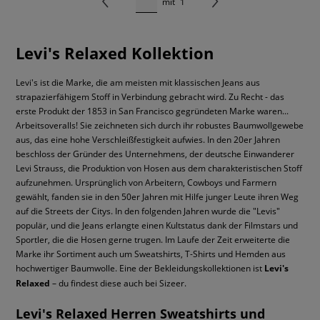
mit
1
Levi's Relaxed Kollektion
Levi's ist die Marke, die am meisten mit klassischen Jeans aus
strapazierfähigem Stoff in Verbindung gebracht wird. Zu Recht - das
erste Produkt der 1853 in San Francisco gegründeten Marke waren...
Arbeitsoveralls! Sie zeichneten sich durch ihr robustes Baumwollgewebe
aus, das eine hohe Verschleißfestigkeit aufwies. In den 20er Jahren
beschloss der Gründer des Unternehmens, der deutsche Einwanderer
Levi Strauss, die Produktion von Hosen aus dem charakteristischen Stoff
aufzunehmen. Ursprünglich von Arbeitern, Cowboys und Farmern
gewählt, fanden sie in den 50er Jahren mit Hilfe junger Leute ihren Weg
auf die Streets der Citys. In den folgenden Jahren wurde die "Levis"
populär, und die Jeans erlangte einen Kultstatus dank der Filmstars und
Sportler, die die Hosen gerne trugen. Im Laufe der Zeit erweiterte die
Marke ihr Sortiment auch um Sweatshirts, T-Shirts und Hemden aus
hochwertiger Baumwolle. Eine der Bekleidungskollektionen ist
Levi's
Relaxed
– du findest diese auch bei Sizeer.
Levi's Relaxed Herren Sweatshirts und