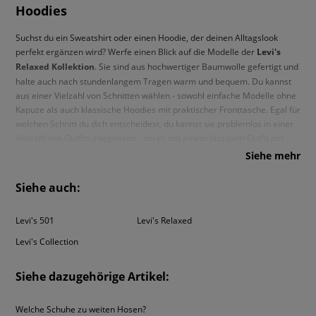
Hoodies
Suchst du ein Sweatshirt oder einen Hoodie, der deinen Alltagslook
perfekt ergänzen wird? Werfe einen Blick auf die Modelle der
Levi's
Relaxed Kollektion
. Sie sind aus hochwertiger Baumwolle gefertigt und
halte auch nach stundenlangem Tragen warm und bequem. Du kannst
aus einer Vielzahl von Schnitten wählen - sowohl einfache Modelle ohne
Kapuze als auch klassische Hoodies mit praktischer Fronttasche. Egal für
welchen Schnitt du dich entscheidest, du kannst sie problemlos in einer
Vielzahl von Outfits integrieren - sei es mit einem lässigem Outfit mit
einer klassischen Levi's-Jeans oder einem Streetwear-Outfit mit
Siehe mehr
Jogginghosen. Unter den Modellen der Relaxed-Kollektion findest du
Sweatshirts in gedeckten Farben wie Schwarz, Khaki oder Marineblau,
Siehe auch:
die du problemlos mit anderen Elementen deiner Garderobe
kombinieren kannst. Du bist ein Fan von intensiven Farbtönen? Bei
Levi's 501
Levi's Relaxed
Sizeer wirst du garantiert fündig – denn du kannst dich auch für einen
Hoodie in Senfgelb, Rot oder Grün entscheiden. Es ist ein perfekter
Levi's Collection
Bruch mit einem monochromen Look, aber auch eine Ergänzung zu
einem mehrfarbigen Look.
Siehe dazugehörige Artikel:
Herren-T-Shirts von Levi's - die Basis eines
Alltags-Looks
Welche Schuhe zu weiten Hosen?