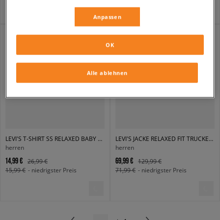
Anpassen
OK
Alle ablehnen
LEVI'S T-SHIRT SS RELAXED BABY TAB T NEUTRALS
LEVI'S JACKE RELAXED FIT TRUCKER MED INDIGO
herren
herren
14,99 €
69,99 €
26,99 €
129,99 €
15,99 €
- niedrigster Preis
71,99 €
- niedrigster Preis