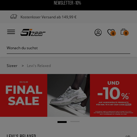
NEWSLETTER -10%
Kostenloser Versand ab 149,99 €
0
0
Sizeer
>
Levi's Relaxed
LEVI'S RELAXED
(4)