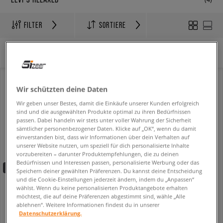
FILTER
SORTIERE
Es wurden keine Filter ausgewählt.
Wir schützten deine Daten
Wir geben unser Bestes, damit die Einkäufe unserer Kunden erfolgreich
sind und die ausgewählten Produkte optimal zu ihren Bedürfnissen
passen. Dabei handeln wir stets unter voller Wahrung der Sicherheit
sämtlicher personenbezogener Daten. Klicke auf „OK“, wenn du damit
einverstanden bist, dass wir Informationen über dein Verhalten auf
unserer Website nutzen, um speziell für dich personalisierte Inhalte
vorzubereiten – darunter Produktempfehlungen, die zu deinen
Bedürfnissen und Interessen passen, personalisierte Werbung oder das
-10% ab 70€ mit dem Code:
FINAL
Speichern deiner gewählten Präferenzen. Du kannst deine Entscheidung
und die Cookie-Einstellungen jederzeit ändern, indem du „Anpassen“
LEVI'S JACKE RELAXED FIT TRUCKER LIGHT INDIGO - WORN IN
LEVI'S T-SHIRT SS RELAXED FIT TEE TANS
wählst. Wenn du keine personalisierten Produktangebote erhalten
herren
herren
möchtest, die auf deine Präferenzen abgestimmt sind, wähle „Alle
ablehnen“. Weitere Informationen findest du in unserer
89,99 €
24,99 €
39,99 €
Datenschutzerklärung.
29,99 €
- niedrigster Preis