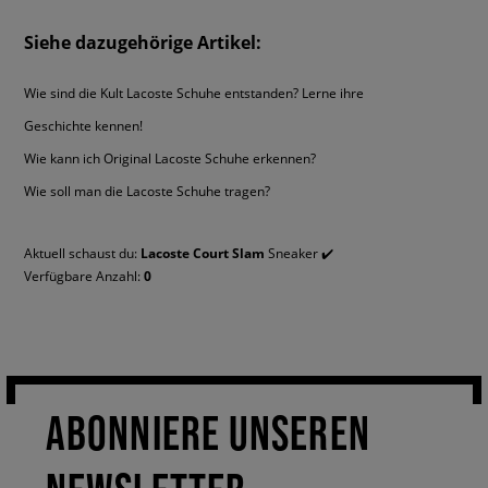
werden sie zu sportlichen Sets, wie zu casualartigen und sogar zu
solchen mit Röcken und Kleidern, besonders zu Maxikleidern. Wenn du
Siehe dazugehörige Artikel:
also ein Fan des mit einer Note Eleganz verfeinerten, lässigen Styles
bist, dann setze auf die Lacoste Court Slam!
Wie sind die Kult Lacoste Schuhe entstanden? Lerne ihre
Geschichte kennen!
Wie kann ich Original Lacoste Schuhe erkennen?
Wie soll man die Lacoste Schuhe tragen?
Aktuell schaust du:
Lacoste Court Slam
Sneaker ✔️
Verfügbare Anzahl:
0
ABONNIERE UNSEREN