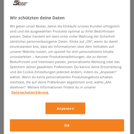
ZURÜCK ZUM SHOP
Wir schützten deine Daten
Wir geben unser Bestes, damit die Einkäufe unserer Kunden erfolgreich
sind und die ausgewählten Produkte optimal zu ihren Bedürfnissen
passen. Dabei handeln wir stets unter voller Wahrung der Sicherheit
Lacoste Court Slam - Schuhe mit
sämtlicher personenbezogener Daten. Klicke auf „OK“, wenn du damit
einverstanden bist, dass wir Informationen über dein Verhalten auf
reichem Tennisstyleerbe
unserer Website nutzen, um speziell für dich personalisierte Inhalte
vorzubereiten – darunter Produktempfehlungen, die zu deinen
Bedürfnissen und Interessen passen, personalisierte Werbung oder das
Die in Frankreich geschaffene Marke vereint auf geballte Art und Weise
Speichern deiner gewählten Präferenzen. Du kannst deine Entscheidung
ihre aus dem Sport herrührenden Wurzeln mit französischer Eleganz.
und die Cookie-Einstellungen jederzeit ändern, indem du „Anpassen“
Alles fing, es ist schon viele Jahre her, mit einem schlichten Poloshirt
wählst. Wenn du keine personalisierten Produktangebote erhalten
zum Tennisspielen an. Später kam das charakteristische Krokodil-Logo
möchtest, die auf deine Präferenzen abgestimmt sind, wähle „Alle
hinzu und verlieh dem Ganzen noch mehr Biss. Heute sind die Produkte
ablehnen“. Weitere Informationen findest du in unserer
Datenschutzerklärung.
von
Lacoste
ein Synonym für Luxus, Komfort und hohe Qualität. Nicht
anders sieht die Sache im Fall der
Lacoste Court Slam
aus, die auf den
angesagten Tennisstyle verweisen.
Anpassen
Gönne dir mit den Lacoste Court Slam eine
Portion französischen Schick
OK