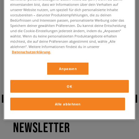
einverstanden bist, dass wir Informationen über dein Verhalten auf
ZURÜCK ZUM SHOP
unserer Website nutzen, um speziell für dich personalisierte Inhalte
vorzubereiten – darunter Produktempfehlungen, die zu deinen
Bedürfnissen und Interessen passen, personalisierte Werbung oder das
Speichern deiner gewählten Präferenzen. Du kannst deine Entscheidung
und die Cookie-Einstellungen jederzeit ändern, indem du „Anpassen“
wählst. Wenn du keine personalisierten Produktangebote erhalten
möchtest, die auf deine Präferenzen abgestimmt sind, wähle „Alle
Aktuell schaust du: Ellesse
Hoodies und Sweatshirts
✔️ ✔️ ✔️ ✔️ grösse
ablehnen“. Weitere Informationen findest du in unserer
xs
Datenschutzerklärung.
Verfügbare Anzahl:
0
Zurück zur gesamten Kategorie:
Anpassen
Hoodies und Sweatshirts
OK
Alle ablehnen
ABONNIERE UNSEREN
NEWSLETTER