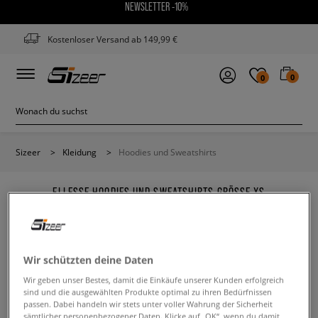
NEWSLETTER -10%
Kostenloser Versand ab 149,99 €
0
0
Sizeer
>
Kleidung
>
Hoodies und Sweatshirts
ELLESSE HOODIES UND SWEATSHIRTS GRÖSSE XS
Wir schützten deine Daten
Wir geben unser Bestes, damit die Einkäufe unserer Kunden erfolgreich
Ändere den Suchbegriff. Versuche, weniger Filter zu
sind und die ausgewählten Produkte optimal zu ihren Bedürfnissen
verwenden.
passen. Dabei handeln wir stets unter voller Wahrung der Sicherheit
sämtlicher personenbezogener Daten. Klicke auf „OK“, wenn du damit