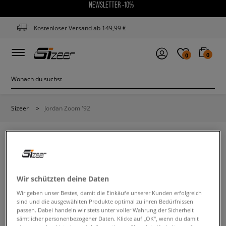
NEWSLETTER -10%
Kostenloser Versand ab 149,99 €
0
0
Sizeer
>
Jordan Zoom '92
JORDAN ZOOM '92
Wir schützten deine Daten
Wir geben unser Bestes, damit die Einkäufe unserer Kunden erfolgreich
Ändere den Suchbegriff. Versuche, weniger Filter zu
sind und die ausgewählten Produkte optimal zu ihren Bedürfnissen
verwenden.
passen. Dabei handeln wir stets unter voller Wahrung der Sicherheit
sämtlicher personenbezogener Daten. Klicke auf „OK“, wenn du damit