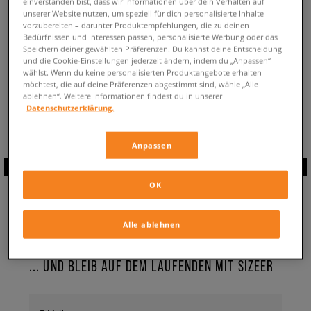
einverstanden bist, dass wir Informationen über dein Verhalten auf
ZURÜCK ZUM SHOP
unserer Website nutzen, um speziell für dich personalisierte Inhalte
vorzubereiten – darunter Produktempfehlungen, die zu deinen
Bedürfnissen und Interessen passen, personalisierte Werbung oder das
Speichern deiner gewählten Präferenzen. Du kannst deine Entscheidung
und die Cookie-Einstellungen jederzeit ändern, indem du „Anpassen“
wählst. Wenn du keine personalisierten Produktangebote erhalten
möchtest, die auf deine Präferenzen abgestimmt sind, wähle „Alle
Aktuell schaust du:
Jordan Zoom 92 ✔️
für Damen
ablehnen“. Weitere Informationen findest du in unserer
Verfügbare Anzahl:
0
Datenschutzerklärung.
Anpassen
ABONNIERE UNSEREN
OK
NEWSLETTER
Alle ablehnen
... UND BLEIB AUF DEM LAUFENDEN MIT SIZEER