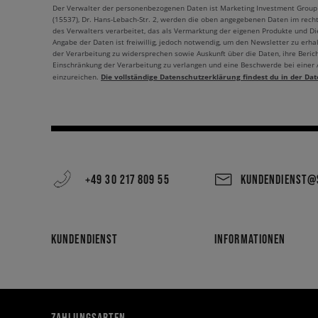
Der Verwalter der personenbezogenen Daten ist Marketing Investment Group S.
(15537), Dr. Hans-Lebach-Str. 2, werden die oben angegebenen Daten im rech
des Verwalters verarbeitet, das als Vermarktung der eigenen Produkte und Die
Angabe der Daten ist freiwillig, jedoch notwendig, um den Newsletter zu erhal
der Verarbeitung zu widersprechen sowie Auskunft über die Daten, ihre Beric
Einschränkung der Verarbeitung zu verlangen und eine Beschwerde bei einer
Die vollständige Datenschutzerklärung findest du in der Dat
einzureichen.
+49 30 217 809 55
KUNDENDIENST@S
KUNDENDIENST
INFORMATIONEN
ZAHLUNGSARTEN