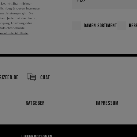
E-Mail
A. mit Sitz in Erkner
tlich begründeten Interesse
nstleistungen gilt. Die
ten. Jeder hat das Recht,
htigung, Löschung oder
DAMEN SORTIMENT
HER
 Aufsichtsbehörde
enschutzrichtlinie.
IZEER.DE
CHAT
RATGEBER
IMPRESSUM
LIEFEROPTIONEN