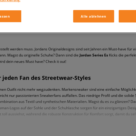
assen
Alle ablehnen
tellt werden muss. Jordans Originaldesigns sind seit Jahren ein Must-have für v
kann. Magst du originelle Schuhe? Dann sind die
Jordan Series Es
Kicks die perfek
ird dein neues Must have? Check it out!
r jeden Fan des Streetwear-Styles
 Outfit nicht mehr wegzudenken. Markensneaker sind eine einfache Möglichkeit, 
nicht nur passionierten Sneakerfans auffallen. Das niedrige Profil und die solid
mbination aus Textil und synthetischen Materialien. Magst du es zu glänzen? D
man-Logos auf der Sohle und der Schuhlasche sorgen für ein einzigartiges Desig
toll aussiehst, während die robuste Konstruktion für Komfort sorgt, damit du se