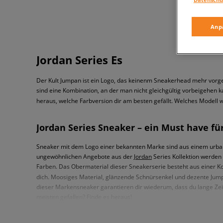
Anp
Jordan Series Es
Der Kult Jumpan ist ein Logo, das keinenm Sneakerhead mehr vorges
sind eine Kombination, an der man nicht gleichgültig vorbeigehen 
heraus, welche Farbversion dir am besten gefällt. Welches Modell w
Jordan Series Sneaker – ein Must have fü
Sneaker mit dem Logo einer bekannten Marke sind aus einem urbanen
ungewöhnlichen Angebote aus der
Jordan
Series Kollektion werden 
Farben. Das Obermaterial dieser Sneakerserie besteht aus einer Ko
dich. Moosiges Material, glänzende Schnürsenkel und dezente Jump
dieser Markensneaker garantieren dir wiederum, dass du lange Zeit 
meisten gefallen? Finde es heraus!