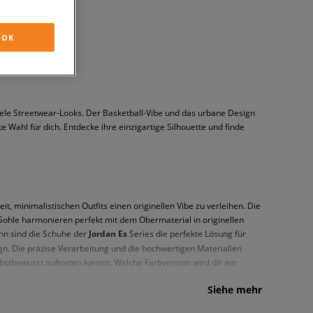
OK
iele Streetwear-Looks. Der Basketball-Vibe und das urbane Design
te Wahl für dich. Entdecke ihre einzigartige Silhouette und finde
minimalistischen Outfits einen originellen Vibe zu verleihen. Die
e Sohle harmonieren perfekt mit dem Obermaterial in originellen
ann sind die Schuhe der
Jordan Es
Series die perfekte Lösung für
n. Die präzise Verarbeitung und die hochwertigen Materialien
lbstbewusst auftreten kannst. Welche Farbversion wird dir am
Siehe mehr