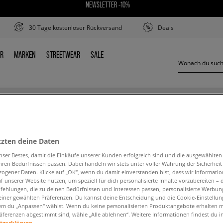
NEWSLETTER -10%
30 Tage kostenloser Rückversand
Deals
ER
MARKEN
STREETWEAR
SALE
DER
MARKEN
STREETWEAR
SALE
JORDAN SERIES ES
tzten deine Daten
nser Bestes, damit die Einkäufe unserer Kunden erfolgreich sind und die ausgewählte
hren Bedürfnissen passen. Dabei handeln wir stets unter voller Wahrung der Sicherheit
ogener Daten. Klicke auf „OK“, wenn du damit einverstanden bist, dass wir Informati
f unserer Website nutzen, um speziell für dich personalisierte Inhalte vorzubereiten – 
ehlungen, die zu deinen Bedürfnissen und Interessen passen, personalisierte Werbun
den Suchbegriff. Versuche, weniger Filter zu ve
einer gewählten Präferenzen. Du kannst deine Entscheidung und die Cookie-Einstellung
em du „Anpassen“ wählst. Wenn du keine personalisierten Produktangebote erhalten m
äferenzen abgestimmt sind, wähle „Alle ablehnen“. Weitere Informationen findest du i
ZURÜCK ZUM SHOP
tzerklärung.