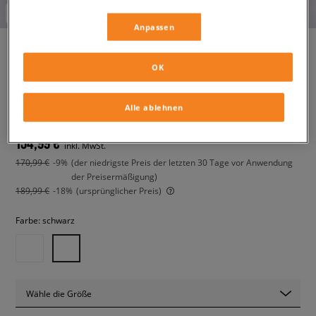
-10% ab 70€ mit dem Code:
FINAL
Anpassen
OK
HOKA MAFATE SPEED 4 LITE
herren, sneaker
Alle ablehnen
154,99 €
inkl. MwSt.
170,99 €
-9%
(der niedrigste Preis der letzten 30 Tage vor Anwendung
der Preisermäßigung)
189,99 €
-18%
(ursprünglicher Preis)
Farbe:
schwarz
Wähle die Größe