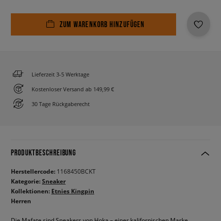
ZUM WARENKORB HINZUFÜGEN
Lieferzeit 3-5 Werktage
Kostenloser Versand ab 149,99 €
30 Tage Rückgaberecht
PRODUKTBESCHREIBUNG
Herstellercode:
1168450BCKT
Kategorie:
Sneaker
Kollektionen:
Etnies Kingpin
Herren
Die Mafate sind Sneakers von Hoka – einer kalifornischen Marke,