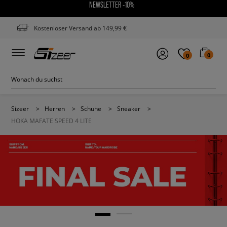
NEWSLETTER -10%
Kostenloser Versand ab 149,99 €
0
0
Sizeer
>
Herren
>
Schuhe
>
Sneaker
>
HOKA MAFATE SPEED 4 LITE