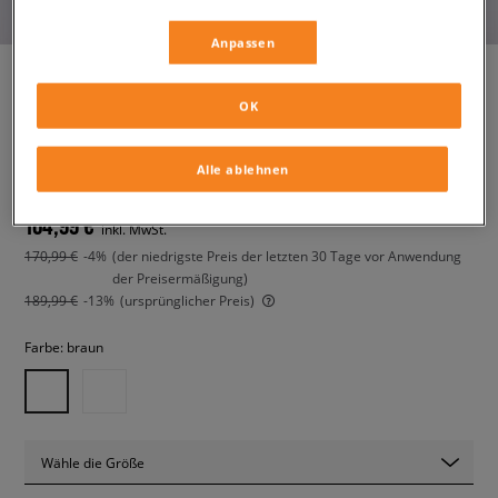
Anpassen
OK
HOKA MAFATE SPEED 4 LITE
herren, sneaker
Alle ablehnen
164,99 €
inkl. MwSt.
170,99 €
-4%
(der niedrigste Preis der letzten 30 Tage vor Anwendung
der Preisermäßigung)
189,99 €
-13%
(ursprünglicher Preis)
Farbe:
braun
Wähle die Größe