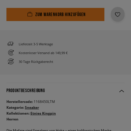
ZUM WARENKORB HINZUFÜGEN
Lieferzeit 3-5 Werktage
Kostenloser Versand ab 149,99 €
30 Tage Rückgaberecht
PRODUKTBESCHREIBUNG
Herstellercode:
1168450LTM
Kategorie:
Sneaker
Kollektionen:
Etnies Kingpin
Herren
Die Mafate sind Sneakers von Hoka – einer kalifornischen Marke,