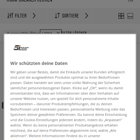
FILTER
SORTIERE
FILTER LÖSCHEN
Ausgewählte Filter:
HOKA
Wir schützten deine Daten
Wir geben unser Bestes, damit die Einkäufe unserer Kunden erfolgreich
sind und die ausgewählten Produkte optimal zu ihren Bedürfnissen
passen. Dabei handeln wir stets unter voller Wahrung der Sicherheit
sämtlicher personenbezogener Daten. Klicke auf „OK“, wenn du damit
einverstanden bist, dass wir Informationen über dein Verhalten auf
unserer Website nutzen, um speziell für dich personalisierte Inhalte
vorzubereiten – darunter Produktempfehlungen, die zu deinen
-10% ab 70€ mit dem Code:
FINAL
Bedürfnissen und Interessen passen, personalisierte Werbung oder das
Speichern deiner gewählten Präferenzen. Du kannst deine Entscheidung
HOKA MAFATE THREE2 WORDMARK
HOKA MAFATE SPEED 4 LITE
und die Cookie-Einstellungen jederzeit ändern, indem du „Anpassen“
herren
herren
wählst. Wenn du keine personalisierten Produktangebote erhalten
119,99 €
164,99 €
199,99 €
189,99 €
möchtest, die auf deine Präferenzen abgestimmt sind, wähle „Alle
125,99 €
- niedrigster Preis
170,99 €
- niedrigster Preis
ablehnen“. Weitere Informationen findest du in unserer