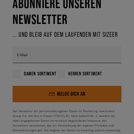
ABONNIERE UNSEREN
NEWSLETTER
... UND BLEIB AUF DEM LAUFENDEN MIT SIZEER
E-Mail
DAMEN SORTIMENT
HERREN SORTIMENT
MELDE DICH AN
Der Verwalter der personenbezogenen Daten ist Marketing Investment
Group S.A. mit Sitz in Erkner (15537), Dr. Hans-Lebach-Str. 2, werden die
oben angegebenen Daten im rechtlich begründeten Interesse des
Verwalters verarbeitet, das als Vermarktung der eigenen Produkte und
Dienstleistungen gilt. Die Angabe der Daten ist freiwillig, jedoch notwendig,