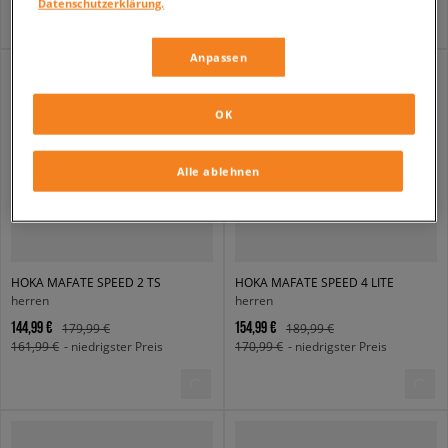
Datenschutzerklärung.
Anpassen
OK
Alle ablehnen
HOKA MAFATE SPEED 2 TS
HOKA MAFATE SPEED 4 LITE
herren
herren
144,99 €
154,99 €
179,99 €
189,99 €
161,99 €
- niedrigster Preis
170,99 €
- niedrigster Preis