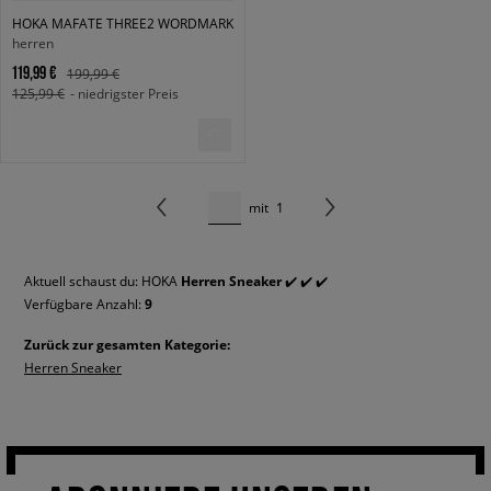
HOKA MAFATE THREE2 WORDMARK
herren
119,99 €
199,99 €
125,99 €
- niedrigster Preis
mit
1
Aktuell schaust du: HOKA
Herren Sneaker
✔️ ✔️ ✔️
Verfügbare Anzahl:
9
Zurück zur gesamten Kategorie:
Herren Sneaker