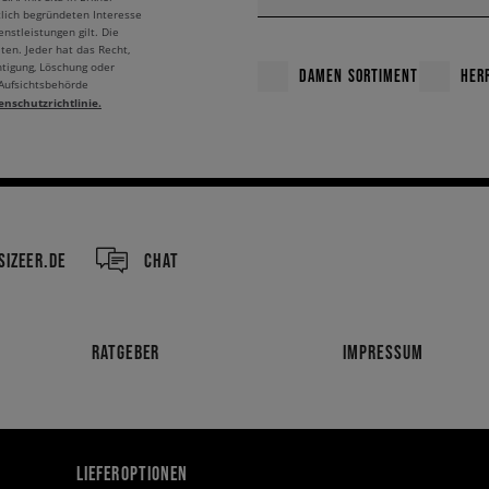
tlich begründeten Interesse
nstleistungen gilt. Die
ten. Jeder hat das Recht,
htigung, Löschung oder
DAMEN SORTIMENT
HER
 Aufsichtsbehörde
enschutzrichtlinie.
IZEER.DE
CHAT
RATGEBER
IMPRESSUM
LIEFEROPTIONEN