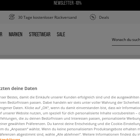
NEWSLETTER -10%
30 Tage kostenloser Rückversand
Deals
ER
MARKEN
STREETWEAR
SALE
DER
MARKEN
STREETWEAR
SALE
GESCHENKIDEEN & GIFT GUIDE VON SIZEER
tzten deine Daten
nser Bestes, damit die Einkäufe unserer Kunden erfolgreich sind und die ausgewählte
hren Bedürfnissen passen. Dabei handeln wir stets unter voller Wahrung der Sicherheit
Unterkategorie
Geschlecht
ogener Daten. Klicke auf „OK“, wenn du damit einverstanden bist, dass wir Informati
f unserer Website nutzen, um speziell für dich personalisierte Inhalte vorzubereiten – 
ehlungen, die zu deinen Bedürfnissen und Interessen passen, personalisierte Werbun
einer gewählten Präferenzen. Du kannst deine Entscheidung und die Cookie-Einstellung
em du „Anpassen“ wählst. Wenn du keine personalisierten Produktangebote erhalten m
äferenzen abgestimmt sind, wähle „Alle ablehnen“. Weitere Informationen findest du i
tzerklärung.