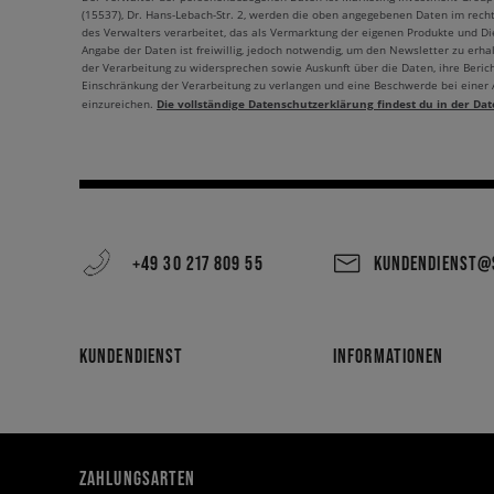
(15537), Dr. Hans-Lebach-Str. 2, werden die oben angegebenen Daten im rech
des Verwalters verarbeitet, das als Vermarktung der eigenen Produkte und Die
Angabe der Daten ist freiwillig, jedoch notwendig, um den Newsletter zu erhal
der Verarbeitung zu widersprechen sowie Auskunft über die Daten, ihre Beric
Einschränkung der Verarbeitung zu verlangen und eine Beschwerde bei einer
Die vollständige Datenschutzerklärung findest du in der Dat
einzureichen.
+49 30 217 809 55
KUNDENDIENST@S
KUNDENDIENST
INFORMATIONEN
ZAHLUNGSARTEN