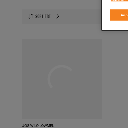
Anzahl auf
Anp
SORTIERE
60
UGG W LO LOWMEL