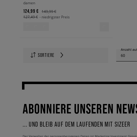
damen
124,99 €
149,99 €
127,49 €
- niedrigster Preis
Anzahl auf
SORTIERE
60
ABONNIERE UNSEREN NEW
... UND BLEIB AUF DEM LAUFENDEN MIT SIZEER
Der Verwalter der personenbezogenen Daten ist Marketing Investment Group S.