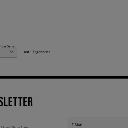
 der Seite
mit
1
Ergebnisse
SLETTER
E-Mail
A. mit Sitz in Erkner