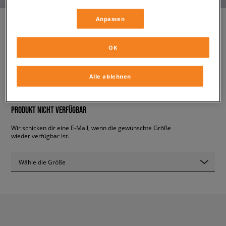
Anpassen
FILA T-SHIRT PABLO
OK
herren, t-shirts
Alle ablehnen
19,99 €
inkl. MwSt.
PRODUKT NICHT VERFÜGBAR
Wir schicken dir eine E-Mail, wenn die gewünschte Größe
wieder verfügbar ist.
Wähle die Größe