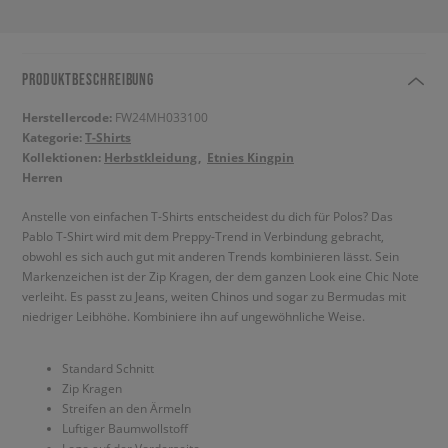
PRODUKTBESCHREIBUNG
Herstellercode:
FW24MH033100
Kategorie:
T-Shirts
Kollektionen:
Herbstkleidung
Etnies Kingpin
Herren
Anstelle von einfachen T-Shirts entscheidest du dich für Polos? Das
Pablo T-Shirt wird mit dem Preppy-Trend in Verbindung gebracht,
obwohl es sich auch gut mit anderen Trends kombinieren lässt. Sein
Markenzeichen ist der Zip Kragen, der dem ganzen Look eine Chic Note
verleiht. Es passt zu Jeans, weiten Chinos und sogar zu Bermudas mit
niedriger Leibhöhe. Kombiniere ihn auf ungewöhnliche Weise.
Standard Schnitt
Zip Kragen
Streifen an den Ärmeln
Luftiger Baumwollstoff