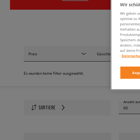
Wir schü
Wir geben u
optimal zu i
personenbez
Verhalten au
Produktempf
Speichern d
ändern, ind
auf deine Pr
Preis
Geschlecht
Datenschu
Anp
Es wurden keine Filter ausgewählt.
Anzahl auf
SORTIERE
60