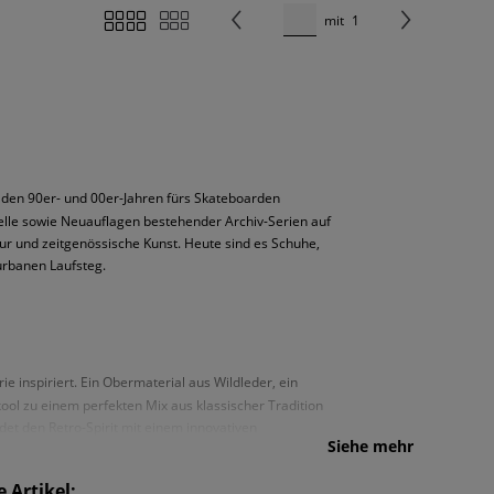
mit
1
n den 90er- und 00er-Jahren fürs Skateboarden
lle sowie Neuauflagen bestehender Archiv-Serien auf
ltur und zeitgenössische Kunst. Heute sind es Schuhe,
urbanen Laufsteg.
e inspiriert. Ein Obermaterial aus Wildleder, ein
ool zu einem perfekten Mix aus klassischer Tradition
et den Retro-Spirit mit einem innovativen
Siehe mehr
uem und damit die perfekte Wahl für alle, die im Alltag
 auf, sodass die Vans Knu Skool Schuhe immer
 Artikel: