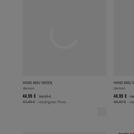
VANS KNU SKOOL
VANS KNU 
damen
damen
44,99 €
44,99 €
94,99 €
94
47,49 €
- niedrigster Preis
49,49 €
- ni
Anzahl auf