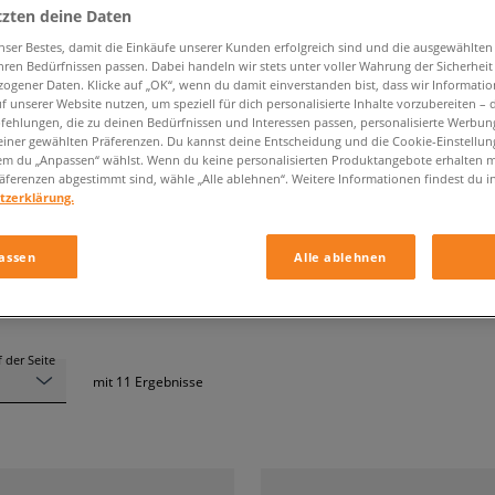
tzten deine Daten
nser Bestes, damit die Einkäufe unserer Kunden erfolgreich sind und die ausgewählte
hren Bedürfnissen passen. Dabei handeln wir stets unter voller Wahrung der Sicherheit
ogener Daten. Klicke auf „OK“, wenn du damit einverstanden bist, dass wir Informati
f unserer Website nutzen, um speziell für dich personalisierte Inhalte vorzubereiten – 
VANS KNU SKOOL
ehlungen, die zu deinen Bedürfnissen und Interessen passen, personalisierte Werbun
einer gewählten Präferenzen. Du kannst deine Entscheidung und die Cookie-Einstellung
em du „Anpassen“ wählst. Wenn du keine personalisierten Produktangebote erhalten m
äferenzen abgestimmt sind, wähle „Alle ablehnen“. Weitere Informationen findest du i
Grösse
Farbe
tzerklärung.
assen
Alle ablehnen
 der Seite
mit
11
Ergebnisse