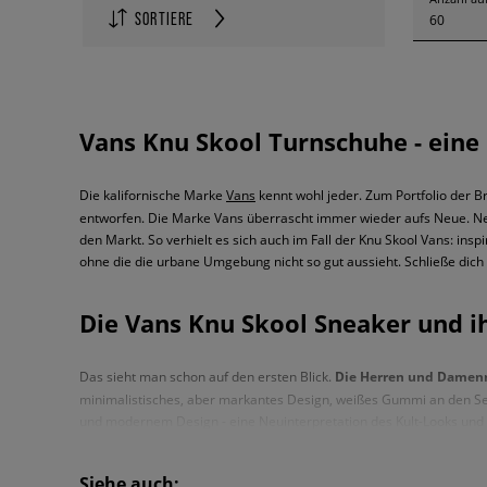
SORTIERE
60
Vans Knu Skool Turnschuhe - eine 
Die kalifornische Marke
Vans
kennt wohl jeder. Zum Portfolio der 
entworfen. Die Marke Vans überrascht immer wieder aufs Neue. Ne
den Markt. So verhielt es sich auch im Fall der Knu Skool Vans: ins
ohne die die urbane Umgebung nicht so gut aussieht. Schließe dich
Die Vans Knu Skool Sneaker und ihr
Das sieht man schon auf den ersten Blick.
Die Herren und Damenm
minimalistisches, aber markantes Design, weißes Gummi an den Seit
und modernem Design - eine Neuinterpretation des Kult-Looks und e
Designansatz. All das ergibt ein echt originelles und gleichzeitig v
auf eine Mischung aus Lässigkeit, Komfort und coolen Details setz
Siehe auch:
unverwechselbar sind - auch wenn der größte Teil des Obermateria