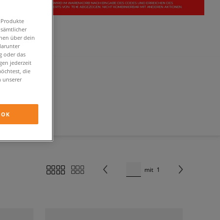
n Produkte
 sämtlicher
onen über dein
darunter
g oder das
en jederzeit
öchtest, die
n unserer
OK
mit
1