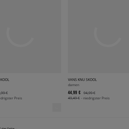
SKOOL
VANS KNU SKOOL
damen
44,99 €
,99 €
94,99 €
edrigster Preis
49,49 €
- niedrigster Preis
 der Seite