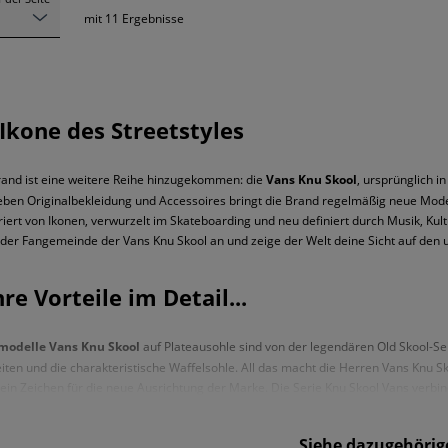
mit
11
Ergebnisse
Ikone des Streetstyles
Brand ist eine weitere Reihe hinzugekommen: die
Vans Knu Skool
, ursprünglich i
ben Originalbekleidung und Accessoires bringt die Brand regelmäßig neue Mode
piriert von Ikonen, verwurzelt im Skateboarding und neu definiert durch Musik, Ku
 der Fangemeinde der Vans Knu Skool an und zeige der Welt deine Sicht auf den 
e Vorteile im Detail...
odelle Vans Knu Skool
auf Plateausohle sind von der legendären Old Skool-Seri
en und die charakteristische Waffelsohle. All das macht die Herren Vans Knu Sk
in Zeichen für die neue Ausrichtung der Marke. Die Serie Knu Skool Vans verbind
ielseitiges Design. Diese Schuhe sehen nicht nur super aus, sondern sind auch beq
en. Die markante Profilsohle und die hervorstehenden Details peppen das Design
Siehe dazugehörige
ls unter den weiten Hosenbeinen versteckt wird.