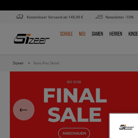
Kostenloser Versand ab 149,99 €
Newsletter -10%
SCHULE
NEU
DAMEN
HERREN
KIND
SCHULE
NEU
DAMEN
HERREN
KIN
Sizeer
>
Vans Knu Skool