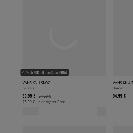
-10% ab 70€ mit dem Code:
FINAL
VANS KNU SKOOL
VANS KNU 
herren
damen
69,99 €
94,99 €
94,99 €
75,99 €
- niedrigster Preis