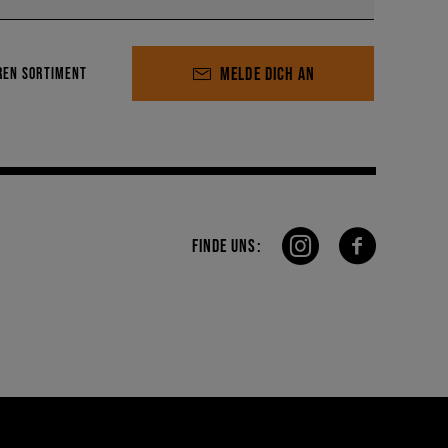
MELDE DICH AN
REN SORTIMENT
gal wohin du gehst. Das Design dieser Serie ist
e der beliebtesten Optionen bei Sizeer - und das ist
in deinem Kleiderschrank passt.
Die Damen Vans Knu
 heiße Tage. Dieses Modell passt aber noch besser zu
sized Teilen und Prints kombinieren. Mit ein bisschen
FINDE UNS:
l jetzt.