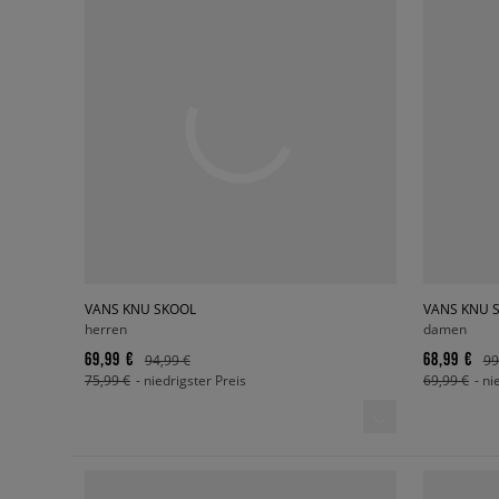
VANS KNU SKOOL
VANS KNU 
herren
damen
69,99 €
68,99 €
94,99 €
99
75,99 €
- niedrigster Preis
69,99 €
- ni