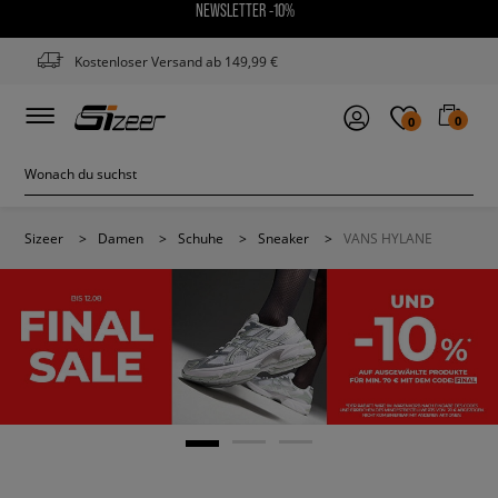
NEWSLETTER -10%
Kostenloser Versand ab 149,99 €
0
0
Sizeer
>
Damen
>
Schuhe
>
Sneaker
>
VANS HYLANE