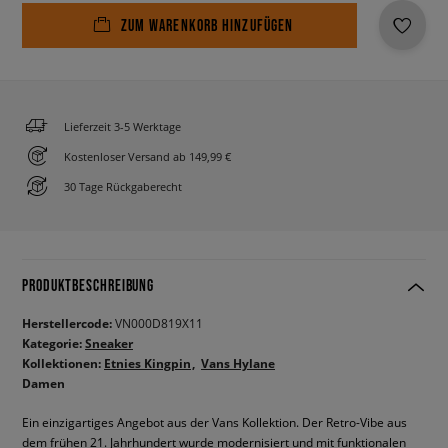
ZUM WARENKORB HINZUFÜGEN
Lieferzeit 3-5 Werktage
Kostenloser Versand ab 149,99 €
30 Tage Rückgaberecht
PRODUKTBESCHREIBUNG
Herstellercode:
VN000D819X11
Kategorie:
Sneaker
Kollektionen:
Etnies Kingpin
Vans Hylane
Damen
Ein einzigartiges Angebot aus der Vans Kollektion. Der Retro-Vibe aus
dem frühen 21. Jahrhundert wurde modernisiert und mit funktionalen