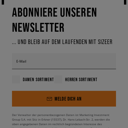
ABONNIERE UNSEREN
NEWSLETTER
... UND BLEIB AUF DEM LAUFENDEN MIT SIZEER
E-Mail
DAMEN SORTIMENT
HERREN SORTIMENT
MELDE DICH AN
Der Verwalter der personenbezogenen Daten ist Marketing Investment
Group S.A. mit Sitz in Erkner (15537), Dr. Hans-Lebach-Str. 2, werden die
oben angegebenen Daten im rechtlich begründeten Interesse des