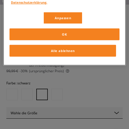
Datenschutzerklärung.
Anpassen
VANS HYLANE
damen, sneaker
OK
69,99 €
Alle ablehnen
inkl. MwSt.
88,99 €
-21%
(der niedrigste Preis der letzten 30 Tage vor Anwendung
der Preisermäßigung)
99,99 €
-30%
(ursprünglicher Preis)
Farbe:
schwarz
Wähle die Größe