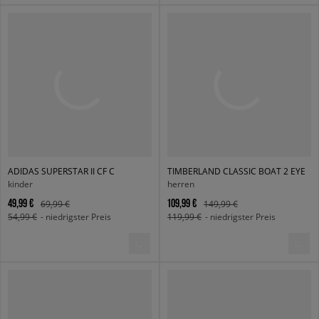
ADIDAS SUPERSTAR II CF C
TIMBERLAND CLASSIC BOAT 2 EYE
kinder
herren
49,99 €
109,99 €
69,99 €
149,99 €
54,99 €
- niedrigster Preis
119,99 €
- niedrigster Preis