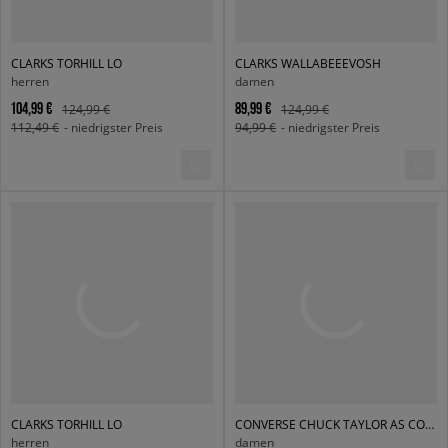
CLARKS TORHILL LO
CLARKS WALLABEEEVOSH
herren
damen
104,99 €
89,99 €
124,99 €
124,99 €
112,49 €
- niedrigster Preis
94,99 €
- niedrigster Preis
CLARKS TORHILL LO
CONVERSE CHUCK TAYLOR AS CORE HI
herren
damen