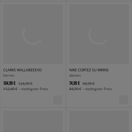
CLARKS WALLABEEEVO
NIKE CORTEZ SU WMNS
herren
damen
104,99 €
74,99 €
124,99 €
94,99 €
112,49 €
- niedrigster Preis
84,99 €
- niedrigster Preis