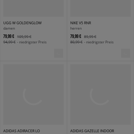
UGG W GOLDENGLOW
NIKE V5 RNR
damen
herren
79,99 €
79,99 €
109,99 €
89,99 €
94,99 €
- niedrigster Preis
80,99 €
- niedrigster Preis
ADIDAS ADIRACER LO
ADIDAS GAZELLE INDOOR