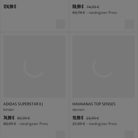
124,99 €
59,99 €
74,99 €
63,74 €
- niedrigster Preis
ADIDAS SUPERSTAR II J
HAVAIANAS TOP SENSES
kinder
damen
74,99 €
19,99 €
89,99 €
23,99 €
80,99 €
- niedrigster Preis
21,59 €
- niedrigster Preis