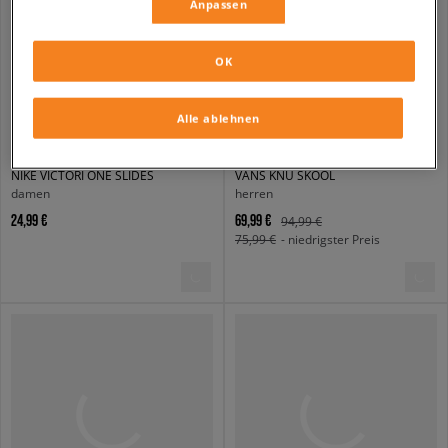
Anpassen
OK
Alle ablehnen
NIKE VICTORI ONE SLIDES
VANS KNU SKOOL
damen
herren
24,99 €
69,99 €
94,99 €
75,99 €
- niedrigster Preis