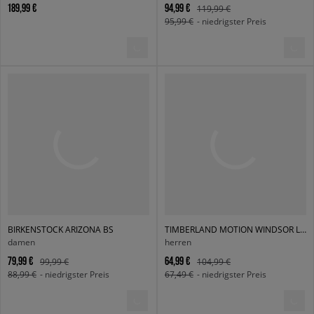
189,99 €
94,99 €
119,99 €
95,99 €
- niedrigster Preis
BIRKENSTOCK ARIZONA BS
TIMBERLAND MOTION WINDSOR LOW LACE SNEAKER
damen
herren
79,99 €
64,99 €
99,99 €
104,99 €
88,99 €
- niedrigster Preis
67,49 €
- niedrigster Preis