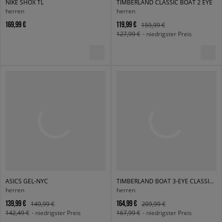
NIKE SHOX TL
TIMBERLAND CLASSIC BOAT 2 EYE
herren
herren
169,99 €
119,99 €
159,99 €
127,99 €
- niedrigster Preis
ASICS GEL-NYC
TIMBERLAND BOAT 3-EYE CLASSIC LUG
herren
herren
139,99 €
164,99 €
149,99 €
209,99 €
142,49 €
- niedrigster Preis
167,99 €
- niedrigster Preis