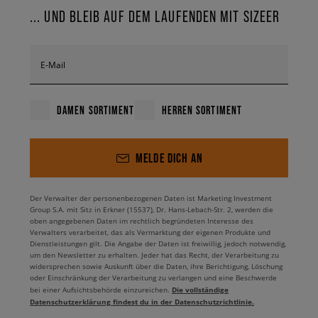
Design umschmeichelt deinen Knöchel passgenau und matcht sowohl
... UND BLEIB AUF DEM LAUFENDEN MIT SIZEER
mit der klassischen Jeans, als auch modernen Joggern. Mit Hilfe dieser
Sneaker, kannst du unverkennbare Styles kreieren, solche die… einfach
Pro sind. Zögere nicht – setzte auf einen klassischen Style in Neuauflage
und freu dich über einen meisterhaften Look egal wo du hingehst.
E-Mail
DAMEN SORTIMENT
HERREN SORTIMENT
MELDE DICH AN
Der Verwalter der personenbezogenen Daten ist Marketing Investment
Group S.A. mit Sitz in Erkner (15537), Dr. Hans-Lebach-Str. 2, werden die
oben angegebenen Daten im rechtlich begründeten Interesse des
Verwalters verarbeitet, das als Vermarktung der eigenen Produkte und
Dienstleistungen gilt. Die Angabe der Daten ist freiwillig, jedoch notwendig,
um den Newsletter zu erhalten. Jeder hat das Recht, der Verarbeitung zu
widersprechen sowie Auskunft über die Daten, ihre Berichtigung, Löschung
oder Einschränkung der Verarbeitung zu verlangen und eine Beschwerde
Die vollständige
bei einer Aufsichtsbehörde einzureichen.
Datenschutzerklärung findest du in der Datenschutzrichtlinie.