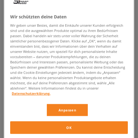
ZURÜCK ZUM SHOP
Wir schützten deine Daten
Wir geben unser Bestes, damit die Einkäufe unserer Kunden erfolgreich
sind und die ausgewählten Produkte optimal zu ihren Bedürfnissen
passen. Dabei handeln wir stets unter voller Wahrung der Sicherheit
Converse Pro Leather – sei ein Pro!
sämtlicher personenbezogener Daten. Klicke auf „OK“, wenn du damit
einverstanden bist, dass wir Informationen über dein Verhalten auf
unserer Website nutzen, um speziell für dich personalisierte Inhalte
Ein echter Klassiker des Urban-Styles?
Converse Schuhe
! Es gibt keinen
vorzubereiten – darunter Produktempfehlungen, die zu deinen
Sneakerhead, der das markante Logo mit dem Stern, das auf einigen der
Bedürfnissen und Interessen passen, personalisierte Werbung oder das
Speichern deiner gewählten Präferenzen. Du kannst deine Entscheidung
beliebtesten Modelle der Welt zu finden ist, nicht erkennt. Herren und
und die Cookie-Einstellungen jederzeit ändern, indem du „Anpassen“
Damen Sneaker
dieser Brand sind nicht nur durch ein erstklassiges
wählst. Wenn du keine personalisierten Produktangebote erhalten
Design und Einzigartigkeit bekannt, sondern sie werden auch durch ihre
möchtest, die auf deine Präferenzen abgestimmt sind, wähle „Alle
Zeitlosigkeit geschätzt, welches sie alles in allem zu einem Must-have
ablehnen“. Weitere Informationen findest du in unserer
jeder Garderobe macht. Und wenn man all diese Eigenschaften noch mit
Datenschutzerklärung.
Beständigkeit kombinieren würde, welche nur Leder von höchster
Qualität bieten kann? Die Converse Pro Leather beweisen, dass dies
Anpassen
möglich ist. Checke dieses Modell ab und begebe dich mit ihm auf das
nächste Level des Streetwears. Das Level… Pro!
OK
Der Star des Urban-Styles