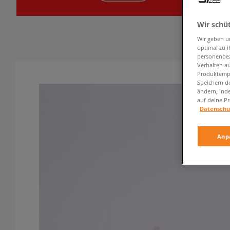
Wir schü
Wir geben u
optimal zu i
personenbez
Verhalten au
Produktempf
Speichern d
ändern, ind
auf deine Pr
Datenschu
Anp