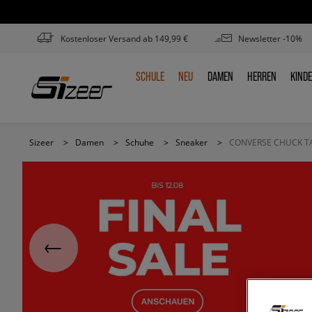
Kostenloser Versand ab 149,99 €
Newsletter -10%
SCHULE
NEU
DAMEN
HERREN
KIND
SCHULE
NEU
DAMEN
HERREN
KIN
Sizeer
>
Damen
>
Schuhe
>
Sneaker
>
CONVERSE CHUCK TA