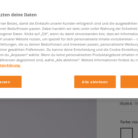
tzten deine Daten
nser Bestes, damit die Einkäufe unserer Kunden erfolgreich sind und die ausgewählte
hren Bedürfnissen passen. Dabei handeln wir stets unter voller Wahrung der Sicherheit
ogener Daten. Klicke auf „OK“, wenn du damit einverstanden bist, dass wir Informati
f unserer Website nutzen, um speziell für dich personalisierte Inhalte vorzubereiten – 
ehlungen, die zu deinen Bedürfnissen und Interessen passen, personalisierte Werbun
einer gewählten Präferenzen. Du kannst deine Entscheidung und die Cookie-Einstellung
CONVER
em du „Anpassen“ wählst. Wenn du keine personalisierten Produktangebote erhalten m
äferenzen abgestimmt sind, wähle „Alle ablehnen“. Weitere Informationen findest du i
damen, s
tzerklärung.
64,99 €
assen
Alle ablehnen
69,99 €
-7
79,99 €
-1
Farbe:
ros