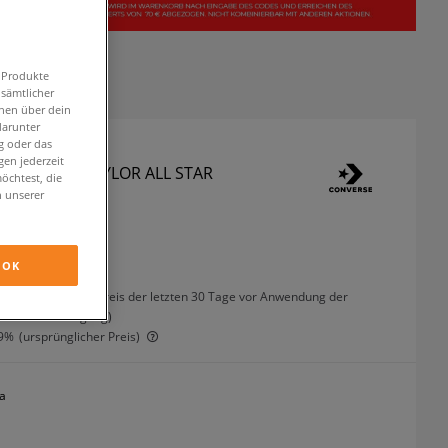
n Produkte
 sämtlicher
onen über dein
darunter
g oder das
en jederzeit
SE CHUCK TAYLOR ALL STAR
öchtest, die
n unserer
neaker
OK
inkl. MwSt.
%
(der niedrigste Preis der letzten 30 Tage vor Anwendung der
Preisermäßigung)
9%
(ursprünglicher Preis)
a