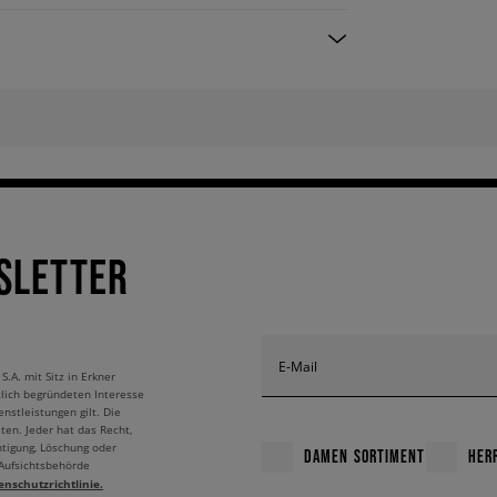
SLETTER
E-Mail
A. mit Sitz in Erkner
tlich begründeten Interesse
nstleistungen gilt. Die
ten. Jeder hat das Recht,
htigung, Löschung oder
DAMEN SORTIMENT
HER
 Aufsichtsbehörde
enschutzrichtlinie.