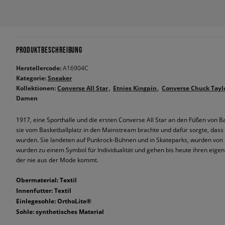
PRODUKTBESCHREIBUNG
Herstellercode:
A16904C
Kategorie:
Sneaker
Kollektionen:
Converse All Star
Etnies Kingpin
Converse Chuck Tayl
Damen
1917, eine Sporthalle und die ersten Converse All Star an den Füßen von B
sie vom Basketballplatz in den Mainstream brachte und dafür sorgte, dass 
wurden. Sie landeten auf Punkrock-Bühnen und in Skateparks, wurden von
wurden zu einem Symbol für Individualität und gehen bis heute ihren eigen
der nie aus der Mode kommt.
Obermaterial: Textil
Innenfutter: Textil
Einlegesohle: OrthoLite®
Sohle: synthetisches Material