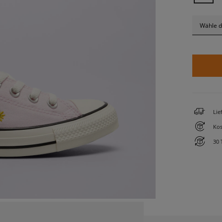
Wähle d
Lie
Kos
30 