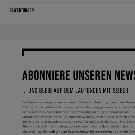
BEWERTUNGEN
ABONNIERE UNSEREN NEW
... UND BLEIB AUF DEM LAUFENDEN MIT SIZEER
Der Verwalter der personenbezogenen Daten ist Marketing Investment Group S.
(15537), Dr. Hans-Lebach-Str. 2, werden die oben angegebenen Daten im rech
des Verwalters verarbeitet, das als Vermarktung der eigenen Produkte und Die
Angabe der Daten ist freiwillig, jedoch notwendig, um den Newsletter zu erhal
der Verarbeitung zu widersprechen sowie Auskunft über die Daten, ihre Beric
Einschränkung der Verarbeitung zu verlangen und eine Beschwerde bei einer
Die vollständige Datenschutzerklärung findest du in der Dat
einzureichen.