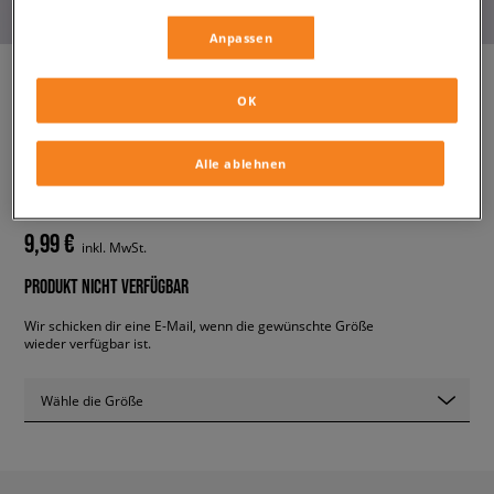
Anpassen
OK
CONFRONT T-SHIRT
CONFRONT
Alle ablehnen
herren, t-shirts
9,99 €
inkl. MwSt.
PRODUKT NICHT VERFÜGBAR
Wir schicken dir eine E-Mail, wenn die gewünschte Größe
wieder verfügbar ist.
Wähle die Größe