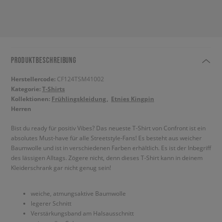
PRODUKTBESCHREIBUNG
Herstellercode:
CF124TSM41002
Kategorie:
T-Shirts
Kollektionen:
Frühlingskleidung
Etnies Kingpin
Herren
Bist du ready für positiv Vibes? Das neueste T-Shirt von Confront ist ein
absolutes Must-have für alle Streetstyle-Fans! Es besteht aus weicher
Baumwolle und ist in verschiedenen Farben erhältlich. Es ist der Inbegriff
des lässigen Alltags. Zögere nicht, denn dieses T-Shirt kann in deinem
Kleiderschrank gar nicht genug sein!
weiche, atmungsaktive Baumwolle
legerer Schnitt
Verstärkungsband am Halsausschnitt