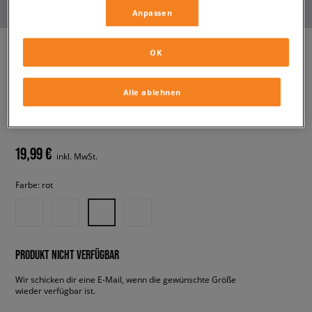
Anpassen
OK
CHAMPION BOXERSHORTS 2
Alle ablehnen
PK BOXER
herren, unterwäsche
19,99 €
inkl. MwSt.
Farbe:
rot
PRODUKT NICHT VERFÜGBAR
Wir schicken dir eine E-Mail, wenn die gewünschte Größe
wieder verfügbar ist.