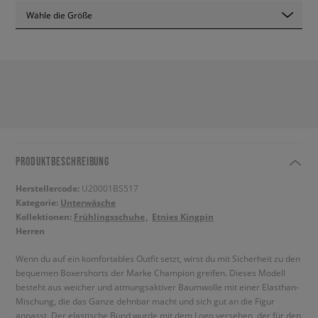
Wähle die Größe
PRODUKTBESCHREIBUNG
Herstellercode:
U20001BS517
Kategorie:
Unterwäsche
Kollektionen:
Frühlingsschuhe
Etnies Kingpin
Herren
Wenn du auf ein komfortables Outfit setzt, wirst du mit Sicherheit zu den
bequemen Boxershorts der Marke Champion greifen. Dieses Modell
besteht aus weicher und atmungsaktiver Baumwolle mit einer Elasthan-
Mischung, die das Ganze dehnbar macht und sich gut an die Figur
anpasst. Der elastische Bund wurde mit dem Logo versehen, der für den