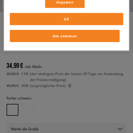
Anpassen
-10% ab 70€ mit dem Code:
FINAL
OK
ADIDAS T-SHIRT FOOTBALL
Alle ablehnen
JERSEY
damen, t-shirts
34,99 €
inkl. MwSt.
39,99 €
-13%
(der niedrigste Preis der letzten 30 Tage vor Anwendung
der Preisermäßigung)
49,99 €
-30%
(ursprünglicher Preis)
Farbe:
schwarz
Wähle die Größe