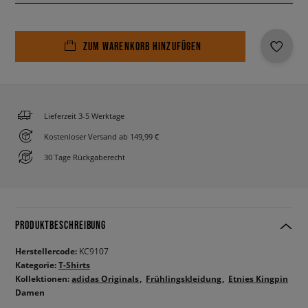
ZUM WARENKORB HINZUFÜGEN
Lieferzeit 3-5 Werktage
Kostenloser Versand ab 149,99 €
30 Tage Rückgaberecht
PRODUKTBESCHREIBUNG
Herstellercode:
KC9107
Kategorie:
T-Shirts
Kollektionen:
adidas Originals
Frühlingskleidung
Etnies Kingpin
Damen