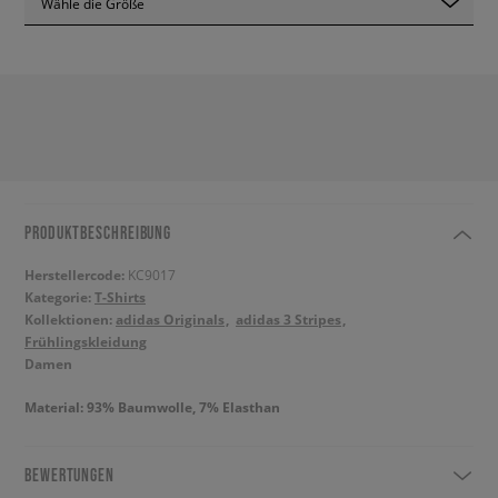
Wähle die Größe
PRODUKTBESCHREIBUNG
Herstellercode:
KC9017
Kategorie:
T-Shirts
Kollektionen:
adidas Originals
adidas 3 Stripes
Frühlingskleidung
Damen
Material: 93% Baumwolle, 7% Elasthan
BEWERTUNGEN