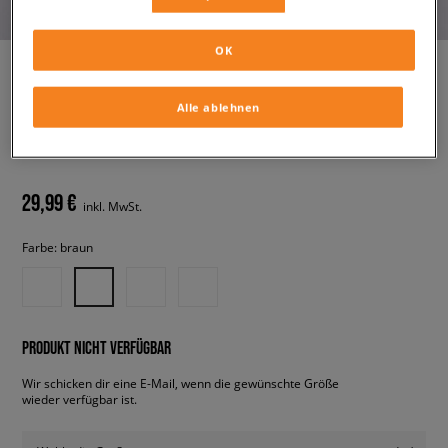
OK
Alle ablehnen
ADIDAS T-SHIRT 3S TEE SLIM
damen, t-shirts
29,99 €
inkl. MwSt.
Farbe:
braun
PRODUKT NICHT VERFÜGBAR
Wir schicken dir eine E-Mail, wenn die gewünschte Größe
wieder verfügbar ist.