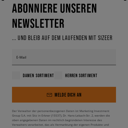
ABONNIERE UNSEREN
NEWSLETTER
... UND BLEIB AUF DEM LAUFENDEN MIT SIZEER
E-Mail
DAMEN SORTIMENT
HERREN SORTIMENT
MELDE DICH AN
Der Verwalter der personenbezogenen Daten ist Marketing Investment
Group S.A. mit Sitz in Erkner (15537), Dr. Hans-Lebach-Str. 2, werden die
oben angegebenen Daten im rechtlich begründeten Interesse des
Verwalters verarbeitet, das als Vermarktung der eigenen Produkte und