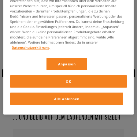
einverstanden bist, dass wir Informationen über dein Verhalten auf
ZURÜCK ZUM SHOP
unserer Website nutzen, um speziell für dich personalisierte Inhalte
vorzubereiten – darunter Produktempfehlungen, die zu deinen
Bedürfnissen und Interessen passen, personalisierte Werbung oder das
Speichern deiner gewählten Präferenzen. Du kannst deine Entscheidung
und die Cookie-Einstellungen jederzeit ändern, indem du „Anpassen“
wählst. Wenn du keine personalisierten Produktangebote erhalten
möchtest, die auf deine Präferenzen abgestimmt sind, wähle „Alle
Aktuell schaust du:
adidas Superstar Up
Sneaker
✔️
für Damen
ablehnen“. Weitere Informationen findest du in unserer
Verfügbare Anzahl:
0
Datenschutzerklärung.
Anpassen
ABONNIERE UNSEREN
OK
NEWSLETTER
Alle ablehnen
... UND BLEIB AUF DEM LAUFENDEN MIT SIZEER