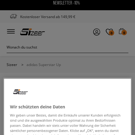
NEWSLETTER -10%
Kostenloser Versand ab 149,99 €
0
0
Sizeer
>
adidas Superstar Up
ADIDAS SUPERSTAR UP
Wir schützten deine Daten
Wir geben unser Bestes, damit die Einkäufe unserer Kunden erfolgreich
Ändere den Suchbegriff. Versuche, weniger Filter zu
sind und die ausgewählten Produkte optimal zu ihren Bedürfnissen
verwenden.
passen. Dabei handeln wir stets unter voller Wahrung der Sicherheit
sämtlicher personenbezogener Daten. Klicke auf „OK“, wenn du damit