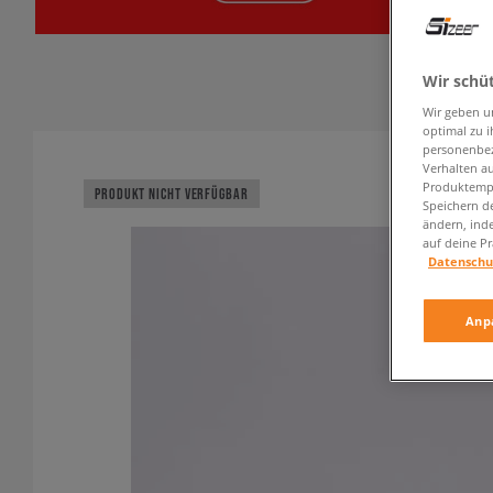
Wir schü
Wir geben u
optimal zu i
personenbez
Verhalten au
Produktempf
PRODUKT NICHT VERFÜGBAR
Speichern d
ändern, ind
auf deine Pr
Datenschu
Anp