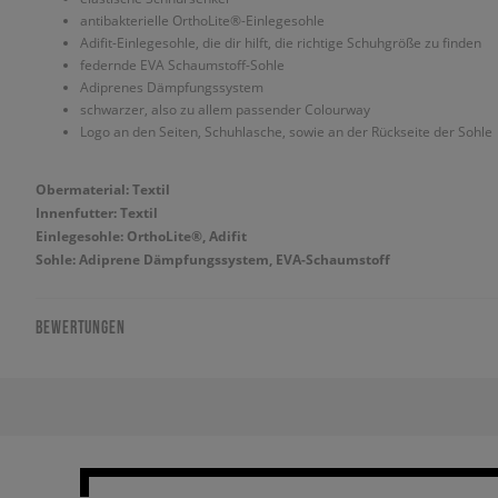
antibakterielle OrthoLite®-Einlegesohle
Adifit-Einlegesohle, die dir hilft, die richtige Schuhgröße zu finden
federnde EVA Schaumstoff-Sohle
Adiprenes Dämpfungssystem
schwarzer, also zu allem passender Colourway
Logo an den Seiten, Schuhlasche, sowie an der Rückseite der Sohle
Obermaterial: Textil
Innenfutter: Textil
Einlegesohle: OrthoLite®, Adifit
Sohle: Adiprene Dämpfungssystem, EVA-Schaumstoff
BEWERTUNGEN