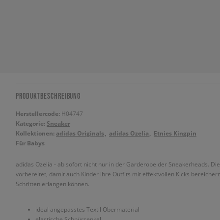
PRODUKTBESCHREIBUNG
Herstellercode:
H04747
Kategorie:
Sneaker
Kollektionen:
adidas Originals
adidas Ozelia
Etnies Kingpin
Für Babys
adidas Ozelia - ab sofort nicht nur in der Garderobe der Sneakerheads. Di
vorbereitet, damit auch Kinder ihre Outfits mit effektvollen Kicks bereich
Schritten erlangen können.
ideal angepasstes Textil Obermaterial
elastische Schnürsenkel