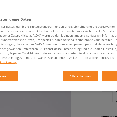
tzten deine Daten
nser Bestes, damit die Einkäufe unserer Kunden erfolgreich sind und die ausgewählte
hren Bedürfnissen passen. Dabei handeln wir stets unter voller Wahrung der Sicherheit
ogener Daten. Klicke auf „OK“, wenn du damit einverstanden bist, dass wir Informati
f unserer Website nutzen, um speziell für dich personalisierte Inhalte vorzubereiten – 
ADIDAS
ehlungen, die zu deinen Bedürfnissen und Interessen passen, personalisierte Werbun
einer gewählten Präferenzen. Du kannst deine Entscheidung und die Cookie-Einstellung
kinder, s
em du „Anpassen“ wählst. Wenn du keine personalisierten Produktangebote erhalten m
äferenzen abgestimmt sind, wähle „Alle ablehnen“. Weitere Informationen findest du i
tzerklärung.
34,99 €
assen
Alle ablehnen
Farbe:
sc