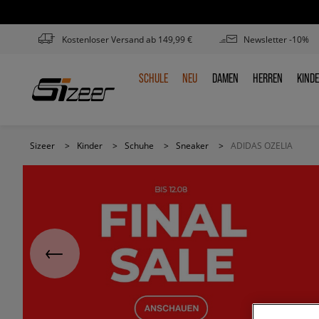
Kostenloser Versand ab 149,99 €
Newsletter -10%
SCHULE
NEU
DAMEN
HERREN
KIND
SCHULE
NEU
DAMEN
HERREN
KIN
Sizeer
>
Kinder
>
Schuhe
>
Sneaker
>
ADIDAS OZELIA