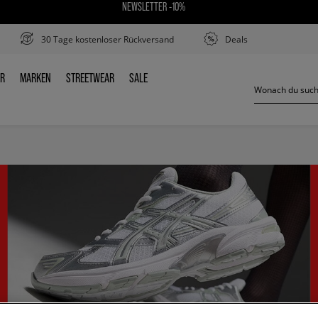
NEWSLETTER -10%
30 Tage kostenloser Rückversand
Deals
ER
MARKEN
STREETWEAR
SALE
DER
MARKEN
STREETWEAR
SALE