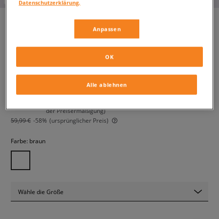
Datenschutzerklärung.
Anpassen
ADIDAS HOSE
damen, hosen
OK
24,99 €
Alle ablehnen
inkl. MwSt.
25,99 €
-4%
(der niedrigste Preis der letzten 30 Tage vor Anwendung
der Preisermäßigung)
59,99 €
-58%
(ursprünglicher Preis)
Farbe:
braun
Wähle die Größe