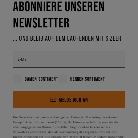
ABONNIERE UNSEREN
NEWSLETTER
... UND BLEIB AUF DEM LAUFENDEN MIT SIZEER
E-Mail
DAMEN SORTIMENT
HERREN SORTIMENT
MELDE DICH AN
Der Verwalter der personenbezogenen Daten ist Marketing Investment
Group S.A. mit Sitz in Erkner (15537), Dr. Hans-Lebach-Str. 2, werden die
oben angegebenen Daten im rechtlich begründeten Interesse des
Verwalters verarbeitet, das als Vermarktung der eigenen Produkte und
Dienstleistungen gilt. Die Angabe der Daten ist freiwillig, jedoch notwendig,