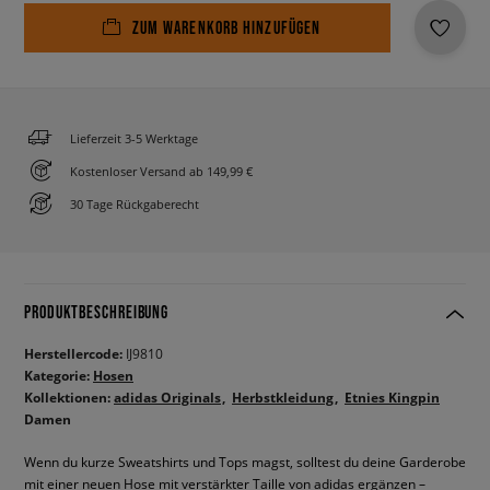
ZUM WARENKORB HINZUFÜGEN
Lieferzeit 3-5 Werktage
Kostenloser Versand ab 149,99 €
30 Tage Rückgaberecht
PRODUKTBESCHREIBUNG
Herstellercode:
IJ9810
Kategorie:
Hosen
Kollektionen:
adidas Originals
Herbstkleidung
Etnies Kingpin
Damen
Wenn du kurze Sweatshirts und Tops magst, solltest du deine Garderobe
mit einer neuen Hose mit verstärkter Taille von adidas ergänzen –