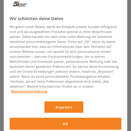
ZURÜCK ZUM SHOP
Wir schützten deine Daten
Wir geben unser Bestes, damit die Einkäufe unserer Kunden erfolgreich
sind und die ausgewählten Produkte optimal zu ihren Bedürfnissen
passen. Dabei handeln wir stets unter voller Wahrung der Sicherheit
adidas F/22 Primeknit
sämtlicher personenbezogener Daten. Klicke auf „OK“, wenn du damit
einverstanden bist, dass wir Informationen über dein Verhalten auf
unserer Website nutzen, um speziell für dich personalisierte Inhalte
Minimalistisch, modern und ungemein bequem – so sind die
adidas
vorzubereiten – darunter Produktempfehlungen, die zu deinen
F/22 Primeknit
! Dieses originelle Sneakermodell der Weltmarke aus
Bedürfnissen und Interessen passen, personalisierte Werbung oder das
Franken überrascht in jeder Hinsicht. Sofort fällt das untypische Design
Speichern deiner gewählten Präferenzen. Du kannst deine Entscheidung
ins Auge, welches die Trends überholt. Die Materialauswahl, welche bei
und die Cookie-Einstellungen jederzeit ändern, indem du „Anpassen“
wählst. Wenn du keine personalisierten Produktangebote erhalten
der Produktion vorgenommen wird, könnte einem auch den Kopf
möchtest, die auf deine Präferenzen abgestimmt sind, wähle „Alle
verdrehen. Diese Schuhe enttäuschen auch während vielstündigen
ablehnen“. Weitere Informationen findest du in unserer
Laufens nicht ihre Träger. Wirst du es prüfen?
Datenschutzerklärung.
Erstens: perfekte Anpassung
Anpassen
Wie der Name schon sagt sind die
adidas F/22 Primeknit
mit einer der
neusten Technologien der Marke ausgestattet worden. Primeknit ist eine
Schaftkomponente die zum Verwechseln ähnlich wie eine Art Socke
OK
ausschaut. Hier hat man aber nicht nur luftiges Strick, sondern auch