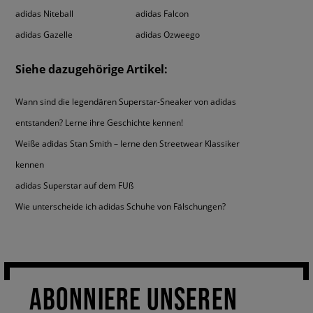
Ein zweites Paar solcher Schuhe findest du nicht im Portfolio der Marke
adidas Niteball
adidas Falcon
mit den drei Streifen und auch nicht bei anderen Brands. Minimalismus
adidas Gazelle
adidas Ozweego
verbindet sich hier mit origineller Formgebung, was diesen Schuhe ihren
Charakter verleiht. Zur Auswahl hast du einige coole Farbversionen.
Aber egal welche du auswählst kannst du dir sicher sein, dass diese
Siehe dazugehörige Artikel:
adidas Sneaker Herren
ohne Ausnahme zu jedem urbanen Look passen
werden.
Wann sind die legendären Superstar-Sneaker von adidas
entstanden? Lerne ihre Geschichte kennen!
Weiße adidas Stan Smith – lerne den Streetwear Klassiker
kennen
adidas Superstar auf dem FUß
Wie unterscheide ich adidas Schuhe von Fälschungen?
ABONNIERE UNSEREN