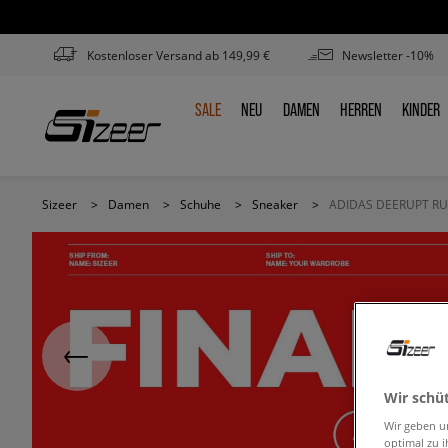
Kostenloser Versand ab 149,99 €
Newsletter -10%
SALE
NEU
DAMEN
HERREN
KINDER
SALE
NEU
DAMEN
HERREN
KINDE
Sizeer
>
Damen
>
Schuhe
>
Sneaker
>
ADIDAS DEERUPT R
Wir schü
Wir geben u
optimal zu i