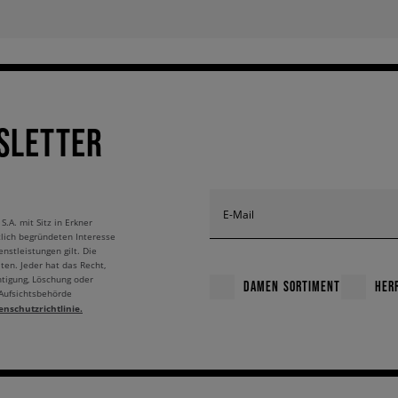
SLETTER
E-Mail
A. mit Sitz in Erkner
tlich begründeten Interesse
nstleistungen gilt. Die
ten. Jeder hat das Recht,
htigung, Löschung oder
DAMEN SORTIMENT
HER
 Aufsichtsbehörde
enschutzrichtlinie.