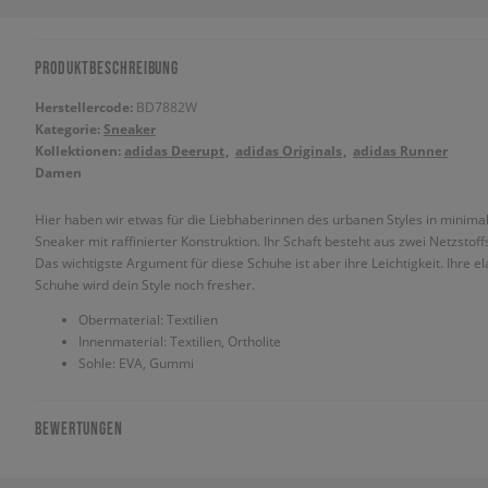
PRODUKTBESCHREIBUNG
Herstellercode:
BD7882W
Kategorie:
Sneaker
Kollektionen:
adidas Deerupt
adidas Originals
adidas Runner
Damen
Hier haben wir etwas für die Liebhaberinnen des urbanen Styles in minimal
Sneaker mit raffinierter Konstruktion. Ihr Schaft besteht aus zwei Netzsto
Das wichtigste Argument für diese Schuhe ist aber ihre Leichtigkeit. Ihre e
Schuhe wird dein Style noch fresher.
Obermaterial: Textilien
Innenmaterial: Textilien, Ortholite
Sohle: EVA, Gummi
BEWERTUNGEN