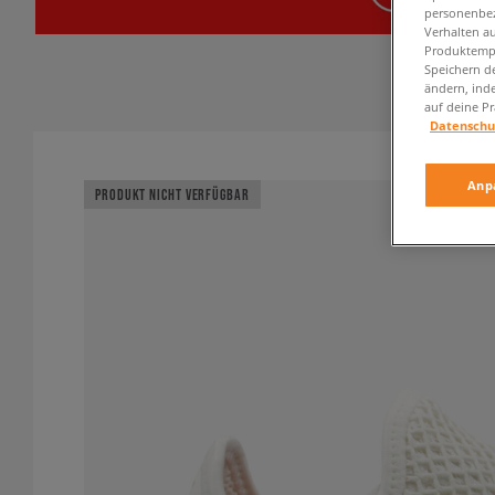
personenbez
Verhalten au
Produktempf
Speichern d
ändern, ind
auf deine Pr
Datenschu
Anp
PRODUKT NICHT VERFÜGBAR