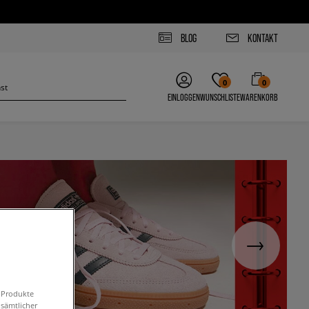
BLOG
KONTAKT
0
0
EINLOGGEN
WUNSCHLISTE
WARENKORB
n Produkte
 sämtlicher