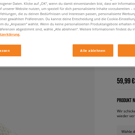
ogener Daten. Klicke auf „OK“, wenn du damit einverstanden bist, dass wir Informati
f unserer Website nutzen, um speziell für dich personalisierte Inhalte vorzubereiten – 
ehlungen, die zu deinen Bedürfnissen und Interessen passen, personalisierte Werbun
einer gewählten Präferenzen. Du kannst deine Entscheidung und die Cookie-Einstellung
em du „Anpassen“ wählst. Wenn du keine personalisierten Produktangebote erhalten m
äferenzen abgestimmt sind, wähle „Alle ablehnen“. Weitere Informationen findest du i
tzerklärung.
assen
Alle ablehnen
ADIDAS
damen, s
59,99 €
PRODUKT N
Wir schick
wieder ver
Wähle d