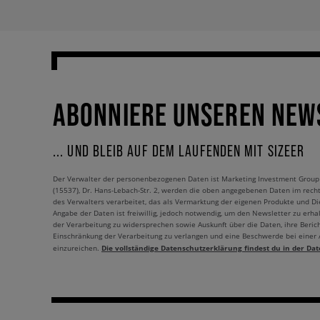
ABONNIERE UNSEREN NEW
... UND BLEIB AUF DEM LAUFENDEN MIT SIZEER
Der Verwalter der personenbezogenen Daten ist Marketing Investment Group S.
(15537), Dr. Hans-Lebach-Str. 2, werden die oben angegebenen Daten im rech
des Verwalters verarbeitet, das als Vermarktung der eigenen Produkte und Die
Angabe der Daten ist freiwillig, jedoch notwendig, um den Newsletter zu erhal
der Verarbeitung zu widersprechen sowie Auskunft über die Daten, ihre Beric
Einschränkung der Verarbeitung zu verlangen und eine Beschwerde bei einer
Die vollständige Datenschutzerklärung findest du in der Dat
einzureichen.