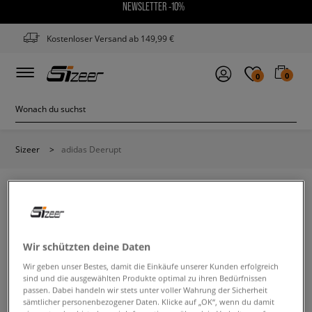
NEWSLETTER -10%
Kostenloser Versand ab 149,99 €
0
0
Sizeer
>
adidas Deerupt
ADIDAS DEERUPT
Wir schützten deine Daten
Wir geben unser Bestes, damit die Einkäufe unserer Kunden erfolgreich
Ändere den Suchbegriff. Versuche, weniger Filter zu
sind und die ausgewählten Produkte optimal zu ihren Bedürfnissen
verwenden.
passen. Dabei handeln wir stets unter voller Wahrung der Sicherheit
sämtlicher personenbezogener Daten. Klicke auf „OK“, wenn du damit