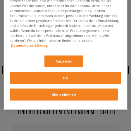
einverstanden bist, dass wir Informationen über dein Verhalten auf
ZURÜCK ZUM SHOP
unserer Website nutzen, um speziell für dich personalisierte Inhalte
vorzubereiten – darunter Produktempfehlungen, die zu deinen
Bedürfnissen und Interessen passen, personalisierte Werbung oder das
Speichern deiner gewählten Präferenzen. Du kannst deine Entscheidung
und die Cookie-Einstellungen jederzeit ändern, indem du „Anpassen“
wählst. Wenn du keine personalisierten Produktangebote erhalten
möchtest, die auf deine Präferenzen abgestimmt sind, wähle „Alle
Aktuell schaust du:
adidas Deerupt ✔️
ablehnen“. Weitere Informationen findest du in unserer
Verfügbare Anzahl:
0
Datenschutzerklärung.
Anpassen
ABONNIERE UNSEREN
OK
NEWSLETTER
Alle ablehnen
... UND BLEIB AUF DEM LAUFENDEN MIT SIZEER