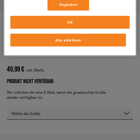
Anpassen
OK
ADIDAS CONTINENTAL 80
Alle ablehnen
STRIPES
herren, sneaker
49,99 €
inkl. MwSt.
PRODUKT NICHT VERFÜGBAR
Wir schicken dir eine E-Mail, wenn die gewünschte Größe
wieder verfügbar ist.
Wähle die Größe