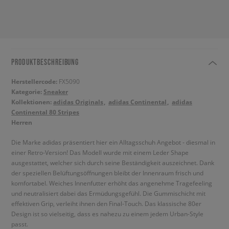
PRODUKTBESCHREIBUNG
Herstellercode:
FX5090
Kategorie:
Sneaker
Kollektionen:
adidas Originals
adidas Continental
adidas
Continental 80 Stripes
Herren
Die Marke adidas präsentiert hier ein Alltagsschuh Angebot - diesmal in
einer Retro-Version! Das Modell wurde mit einem Leder Shape
ausgestattet, welcher sich durch seine Beständigkeit auszeichnet. Dank
der speziellen Belüftungsöffnungen bleibt der Innenraum frisch und
komfortabel. Weiches Innenfutter erhöht das angenehme Tragefeeling
und neutralisiert dabei das Ermüdungsgefühl. Die Gummischicht mit
effektiven Grip, verleiht ihnen den Final-Touch. Das klassische 80er
Design ist so vielseitig, dass es nahezu zu einem jedem Urban-Style
passt.