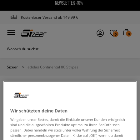
NEWSLETTER -10%
Kostenloser Versand ab 149,99 €
0
0
Sizeer
>
adidas Continental 80 Stripes
ADIDAS CONTINENTAL 80 STRIPES
Wir schützten deine Daten
Wir geben unser Bestes, damit die Einkäufe unserer Kunden erfolgreich
Ändere den Suchbegriff. Versuche, weniger Filter zu
sind und die ausgewählten Produkte optimal zu ihren Bedürfnissen
verwenden.
passen. Dabei handeln wir stets unter voller Wahrung der Sicherheit
sämtlicher personenbezogener Daten. Klicke auf „OK“, wenn du damit