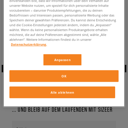
einverstanden bist, dass wir Informationen über dein Verhalten auf
ZURÜCK ZUM SHOP
unserer Website nutzen, um speziell für dich personalisierte Inhalte
vorzubereiten – darunter Produktempfehlungen, die zu deinen
Bedürfnissen und Interessen passen, personalisierte Werbung oder das
Speichern deiner gewählten Präferenzen. Du kannst deine Entscheidung
und die Cookie-Einstellungen jederzeit ändern, indem du „Anpassen“
wählst. Wenn du keine personalisierten Produktangebote erhalten
möchtest, die auf deine Präferenzen abgestimmt sind, wähle „Alle
Aktuell schaust du:
adidas Continental 80 Stripes
Sneaker ✔️
ablehnen“. Weitere Informationen findest du in unserer
Verfügbare Anzahl:
0
Datenschutzerklärung.
Anpassen
ABONNIERE UNSEREN
OK
NEWSLETTER
Alle ablehnen
... UND BLEIB AUF DEM LAUFENDEN MIT SIZEER