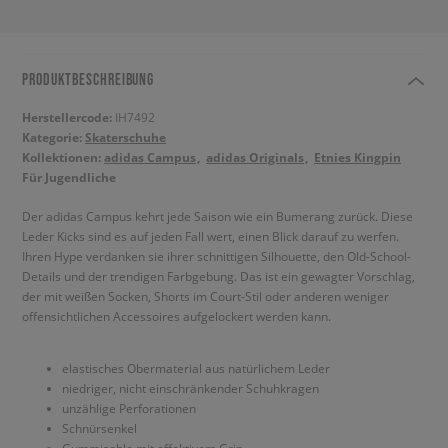
PRODUKTBESCHREIBUNG
Herstellercode:
IH7492
Kategorie:
Skaterschuhe
Kollektionen:
adidas Campus
adidas Originals
Etnies Kingpin
Für Jugendliche
Der adidas Campus kehrt jede Saison wie ein Bumerang zurück. Diese
Leder Kicks sind es auf jeden Fall wert, einen Blick darauf zu werfen.
Ihren Hype verdanken sie ihrer schnittigen Silhouette, den Old-School-
Details und der trendigen Farbgebung. Das ist ein gewagter Vorschlag,
der mit weißen Socken, Shorts im Court-Stil oder anderen weniger
offensichtlichen Accessoires aufgelockert werden kann.
elastisches Obermaterial aus natürlichem Leder
niedriger, nicht einschränkender Schuhkragen
unzählige Perforationen
Schnürsenkel