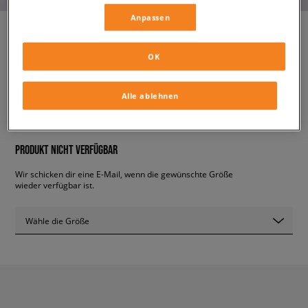
Anpassen
OK
ADIDAS CAMPUS
kinder, skaterschuhe
Alle ablehnen
49,99 €
inkl. MwSt.
PRODUKT NICHT VERFÜGBAR
Wir schicken dir eine E-Mail, wenn die gewünschte Größe
wieder verfügbar ist.
Wähle die Größe