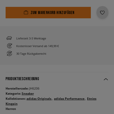
ZUM WARENKORB HINZUFÜGEN
Lieferzeit 3-5 Werktage
Kostenloser Versand ab 149,99 €
30 Tage Rückgaberecht
PRODUKTBESCHREIBUNG
Herstellercode:
JH6206
Kategorie:
Sneaker
Kollektionen:
adidas Originals
adidas Performance
Etnies
Kingpin
Herren