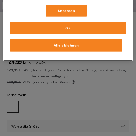
-10% ab 70€ mit dem Code:
FINAL
Anpassen
OK
ADIDAS ADIZERO EVO SL
herren, sneaker
Alle ablehnen
124,99 €
inkl. MwSt.
129,99 €
-4%
(der niedrigste Preis der letzten 30 Tage vor Anwendung
der Preisermäßigung)
149,99 €
-17%
(ursprünglicher Preis)
Farbe:
weiß
Wähle die Größe