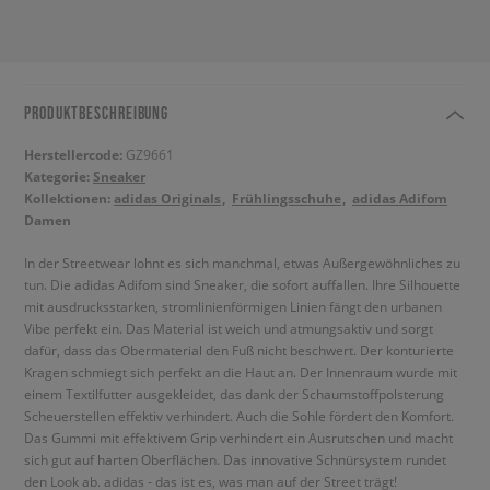
PRODUKTBESCHREIBUNG
Herstellercode:
GZ9661
Kategorie:
Sneaker
Kollektionen:
adidas Originals
Frühlingsschuhe
adidas Adifom
Damen
In der Streetwear lohnt es sich manchmal, etwas Außergewöhnliches zu
tun. Die adidas Adifom sind Sneaker, die sofort auffallen. Ihre Silhouette
mit ausdrucksstarken, stromlinienförmigen Linien fängt den urbanen
Vibe perfekt ein. Das Material ist weich und atmungsaktiv und sorgt
dafür, dass das Obermaterial den Fuß nicht beschwert. Der konturierte
Kragen schmiegt sich perfekt an die Haut an. Der Innenraum wurde mit
einem Textilfutter ausgekleidet, das dank der Schaumstoffpolsterung
Scheuerstellen effektiv verhindert. Auch die Sohle fördert den Komfort.
Das Gummi mit effektivem Grip verhindert ein Ausrutschen und macht
sich gut auf harten Oberflächen. Das innovative Schnürsystem rundet
den Look ab. adidas - das ist es, was man auf der Street trägt!