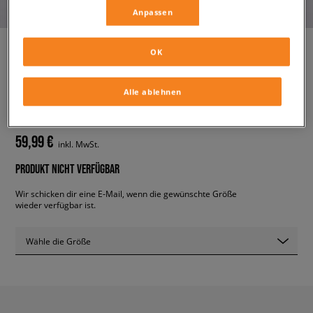
Anpassen
OK
ADIDAS ADIFOM SLTN W
Alle ablehnen
damen, sneaker
59,99 €
inkl. MwSt.
PRODUKT NICHT VERFÜGBAR
Wir schicken dir eine E-Mail, wenn die gewünschte Größe
wieder verfügbar ist.
Wähle die Größe