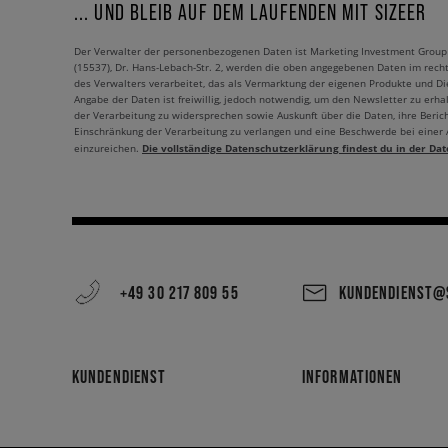
... UND BLEIB AUF DEM LAUFENDEN MIT SIZEER
Der Verwalter der personenbezogenen Daten ist Marketing Investment Group S.
(15537), Dr. Hans-Lebach-Str. 2, werden die oben angegebenen Daten im rech
des Verwalters verarbeitet, das als Vermarktung der eigenen Produkte und Die
Angabe der Daten ist freiwillig, jedoch notwendig, um den Newsletter zu erhal
der Verarbeitung zu widersprechen sowie Auskunft über die Daten, ihre Beric
Einschränkung der Verarbeitung zu verlangen und eine Beschwerde bei einer
Die vollständige Datenschutzerklärung findest du in der Dat
einzureichen.
+49 30 217 809 55
KUNDENDIENST@S
KUNDENDIENST
INFORMATIONEN