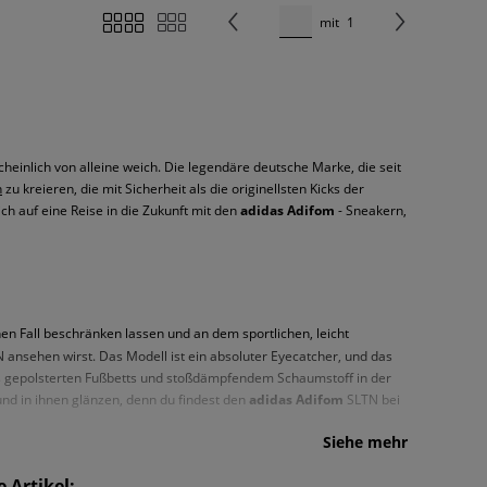
mit
1
heinlich von alleine weich. Die legendäre deutsche Marke, die seit
n
zu kreieren, die mit Sicherheit als die originellsten Kicks der
ch auf eine Reise in die Zukunft mit den
adidas Adifom
- Sneakern,
nen Fall beschränken lassen und an dem sportlichen, leicht
 ansehen wirst. Das Modell ist ein absoluter Eyecatcher, und das
nes gepolsterten Fußbetts und stoßdämpfendem Schaumstoff in der
nd in ihnen glänzen, denn du findest den
adidas Adifom
SLTN bei
Siehe mehr
 Artikel: