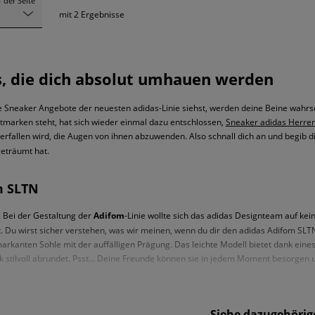
 der Seite
mit
2
Ergebnisse
s, die dich absolut umhauen werden
e Sneaker Angebote der neuesten adidas-Linie siehst, werden deine Beine wahrsc
tmarken steht, hat sich wieder einmal dazu entschlossen,
Sneaker adidas Herre
werfallen wird, die Augen von ihnen abzuwenden. Also schnall dich an und begib di
eträumt hat.
m SLTN
. Bei der Gestaltung der
Adifom
-Linie wollte sich das adidas Designteam auf kei
. Du wirst sicher verstehen, was wir meinen, wenn du dir den adidas Adifom SLTN
 markanten Sohle mit der auffälligen Prägung. Das leichte Modell bietet dank ei
stilvoll abrundet. Psst... Deine Freunde können sie in jedem Moment besorgen u
idas Adifom Q
Siehe dazugehörige