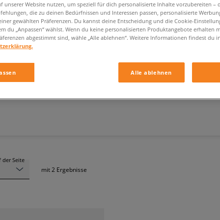
f unserer Website nutzen, um speziell für dich personalisierte Inhalte vorzubereiten – 
ehlungen, die zu deinen Bedürfnissen und Interessen passen, personalisierte Werbun
einer gewählten Präferenzen. Du kannst deine Entscheidung und die Cookie-Einstellung
em du „Anpassen“ wählst. Wenn du keine personalisierten Produktangebote erhalten m
äferenzen abgestimmt sind, wähle „Alle ablehnen“. Weitere Informationen findest du i
tzerklärung.
ADIDAS ADIFOM
assen
Alle ablehnen
Grösse
Farbe
 der Seite
mit
2
Ergebnisse