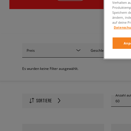
Verhalten au
Produktempf
Speichern d
ändern, ind
auf deine Pr
Datenschu
Anp
Preis
Geschlecht
Es wurden keine Filter ausgewählt.
Anzahl auf
SORTIERE
60