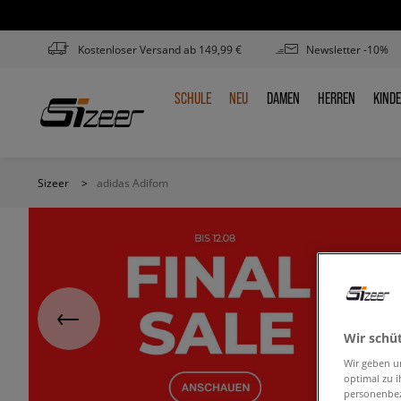
Kostenloser Versand ab 149,99 €
Newsletter -10%
SCHULE
NEU
DAMEN
HERREN
KIND
SCHULE
NEU
DAMEN
HERREN
KIN
Sizeer
>
adidas Adifom
Wir schü
Wir geben u
optimal zu i
personenbez