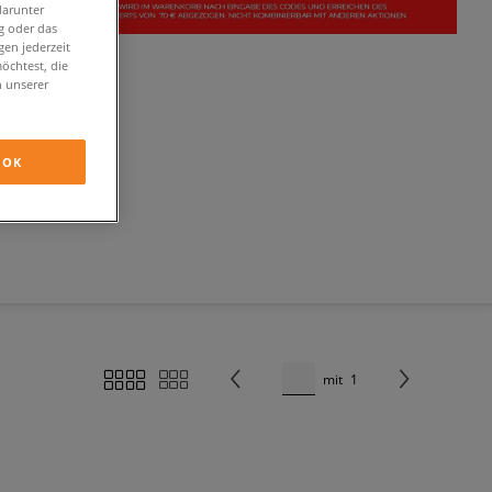
darunter
g oder das
en jederzeit
öchtest, die
n unserer
OK
mit
1