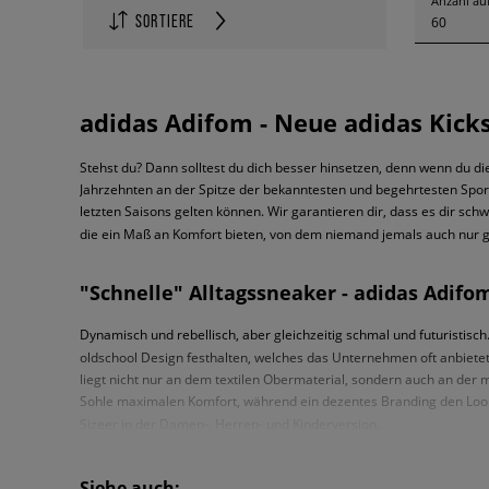
Anzahl auf
SORTIERE
60
adidas Adifom - Neue adidas Kick
Stehst du? Dann solltest du dich besser hinsetzen, denn wenn du di
Jahrzehnten an der Spitze der bekanntesten und begehrtesten Spor
letzten Saisons gelten können. Wir garantieren dir, dass es dir sch
die ein Maß an Komfort bieten, von dem niemand jemals auch nur g
"Schnelle" Alltagssneaker - adidas Adifo
Dynamisch und rebellisch, aber gleichzeitig schmal und futuristisch
oldschool Design festhalten, welches das Unternehmen oft anbietet
liegt nicht nur an dem textilen Obermaterial, sondern auch an der
Sohle maximalen Komfort, während ein dezentes Branding den Look 
Sizeer in der Damen-, Herren- und Kinderversion.
Eine neue Dimension des Futurismus: ad
Siehe auch: