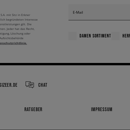
E-Mail
A. mit Sitz in Erkner
tlich begründeten Interesse
nstleistungen gilt. Die
ten. Jeder hat das Recht,
htigung, Löschung oder
DAMEN SORTIMENT
HER
 Aufsichtsbehörde
enschutzrichtlinie.
IZEER.DE
CHAT
RATGEBER
IMPRESSUM