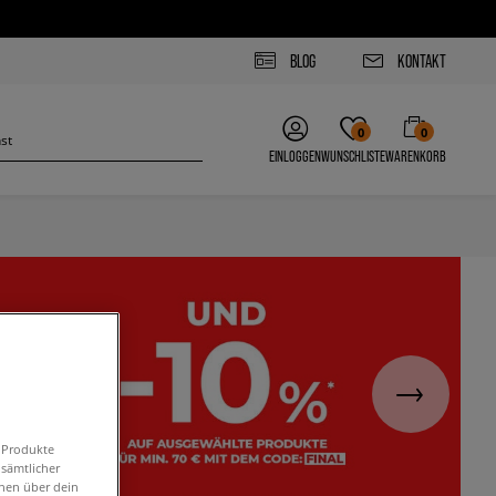
BLOG
KONTAKT
0
0
EINLOGGEN
WUNSCHLISTE
WARENKORB
n Produkte
 sämtlicher
onen über dein