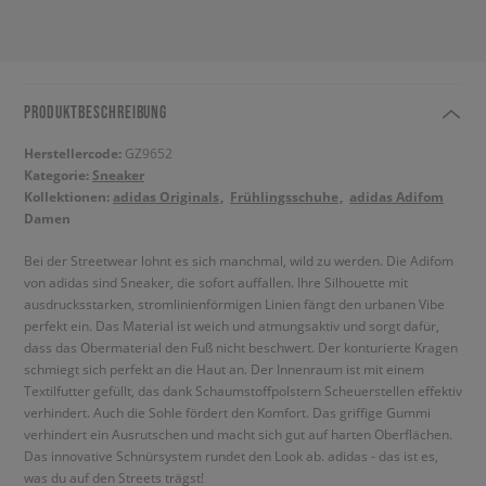
PRODUKTBESCHREIBUNG
Herstellercode:
GZ9652
Kategorie:
Sneaker
Kollektionen:
adidas Originals
Frühlingsschuhe
adidas Adifom
Damen
Bei der Streetwear lohnt es sich manchmal, wild zu werden. Die Adifom
von adidas sind Sneaker, die sofort auffallen. Ihre Silhouette mit
ausdrucksstarken, stromlinienförmigen Linien fängt den urbanen Vibe
perfekt ein. Das Material ist weich und atmungsaktiv und sorgt dafür,
dass das Obermaterial den Fuß nicht beschwert. Der konturierte Kragen
schmiegt sich perfekt an die Haut an. Der Innenraum ist mit einem
Textilfutter gefüllt, das dank Schaumstoffpolstern Scheuerstellen effektiv
verhindert. Auch die Sohle fördert den Komfort. Das griffige Gummi
verhindert ein Ausrutschen und macht sich gut auf harten Oberflächen.
Das innovative Schnürsystem rundet den Look ab. adidas - das ist es,
was du auf den Streets trägst!