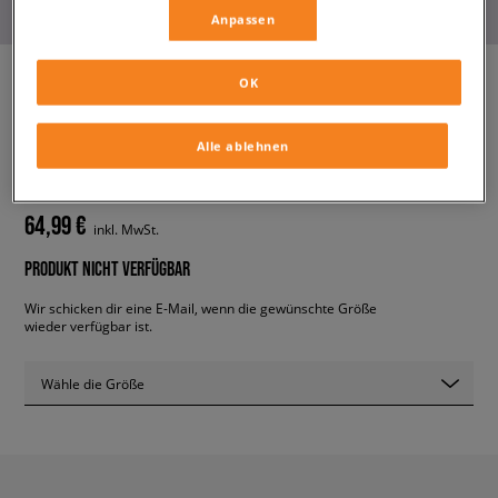
Anpassen
OK
ADIDAS ADIFOM SLTN W
Alle ablehnen
damen, sneaker
64,99 €
inkl. MwSt.
PRODUKT NICHT VERFÜGBAR
Wir schicken dir eine E-Mail, wenn die gewünschte Größe
wieder verfügbar ist.
Wähle die Größe