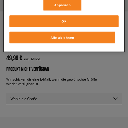
Anpassen
OK
ADIDAS ADIFOM SLTN J
Alle ablehnen
kinder, sneaker
49,99 €
inkl. MwSt.
PRODUKT NICHT VERFÜGBAR
Wir schicken dir eine E-Mail, wenn die gewünschte Größe
wieder verfügbar ist.
Wähle die Größe