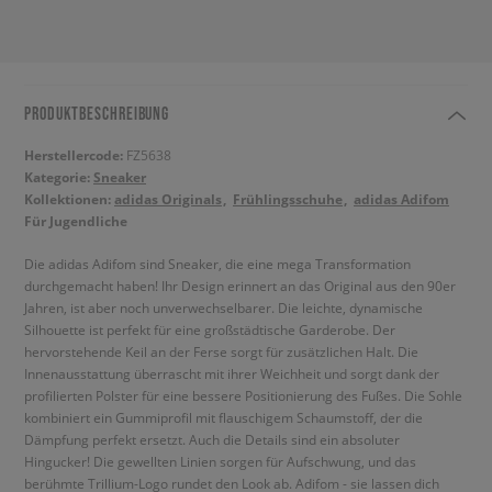
PRODUKTBESCHREIBUNG
Herstellercode:
FZ5638
Kategorie:
Sneaker
Kollektionen:
adidas Originals
Frühlingsschuhe
adidas Adifom
Für Jugendliche
Die adidas Adifom sind Sneaker, die eine mega Transformation
durchgemacht haben! Ihr Design erinnert an das Original aus den 90er
Jahren, ist aber noch unverwechselbarer. Die leichte, dynamische
Silhouette ist perfekt für eine großstädtische Garderobe. Der
hervorstehende Keil an der Ferse sorgt für zusätzlichen Halt. Die
Innenausstattung überrascht mit ihrer Weichheit und sorgt dank der
profilierten Polster für eine bessere Positionierung des Fußes. Die Sohle
kombiniert ein Gummiprofil mit flauschigem Schaumstoff, der die
Dämpfung perfekt ersetzt. Auch die Details sind ein absoluter
Hingucker! Die gewellten Linien sorgen für Aufschwung, und das
berühmte Trillium-Logo rundet den Look ab. Adifom - sie lassen dich