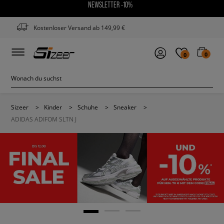
NEWSLETTER -10%
Kostenloser Versand ab 149,99 €
0
0
Sizeer
>
Kinder
>
Schuhe
>
Sneaker
>
ADIDAS ADIFOM SLTN J