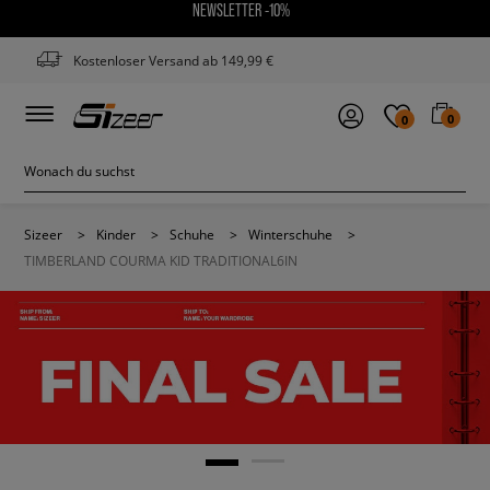
NEWSLETTER -10%
Kostenloser Versand ab 149,99 €
0
0
Sizeer
>
Kinder
>
Schuhe
>
Winterschuhe
>
TIMBERLAND COURMA KID TRADITIONAL6IN