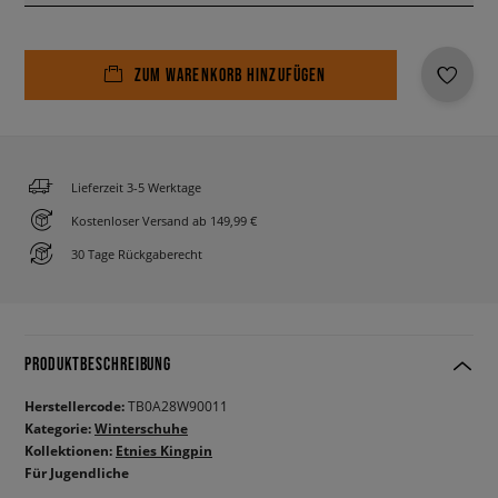
ZUM WARENKORB HINZUFÜGEN
Lieferzeit 3-5 Werktage
Kostenloser Versand ab 149,99 €
30 Tage Rückgaberecht
PRODUKTBESCHREIBUNG
Herstellercode:
TB0A28W90011
Kategorie:
Winterschuhe
Kollektionen:
Etnies Kingpin
Für Jugendliche