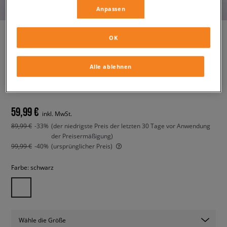
Anpassen
OK
TIMBERLAND COURMA KID
Alle ablehnen
TRADITIONAL6IN
kinder, winterschuhe
59,99 €
inkl. MwSt.
89,99 €
-33%
(der niedrigste Preis der letzten 30 Tage vor Anwendung
der Preisermäßigung)
99,99 €
-40%
(ursprünglicher Preis)
Farbe:
schwarz
Wähle die Größe