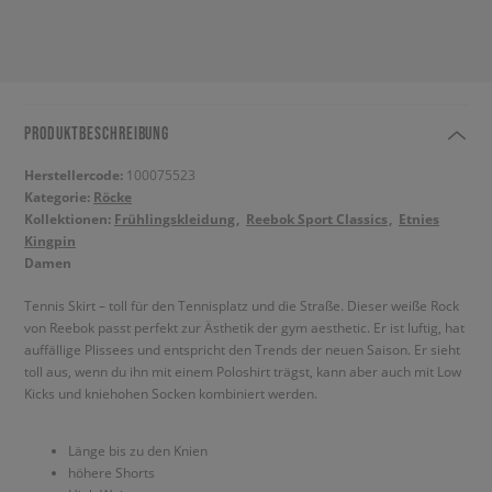
PRODUKTBESCHREIBUNG
Herstellercode:
100075523
Kategorie:
Röcke
Kollektionen:
Frühlingskleidung
Reebok Sport Classics
Etnies
Kingpin
Damen
Tennis Skirt – toll für den Tennisplatz und die Straße. Dieser weiße Rock
von Reebok passt perfekt zur Ästhetik der gym aesthetic. Er ist luftig, hat
auffällige Plissees und entspricht den Trends der neuen Saison. Er sieht
toll aus, wenn du ihn mit einem Poloshirt trägst, kann aber auch mit Low
Kicks und kniehohen Socken kombiniert werden.
Länge bis zu den Knien
höhere Shorts