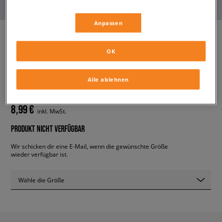
Anpassen
OK
REEBOK ROCK CL Q2 CS
TENNIS SKIRT IN
damen, röcke
Alle ablehnen
8,99 €
inkl. MwSt.
PRODUKT NICHT VERFÜGBAR
Wir schicken dir eine E-Mail, wenn die gewünschte Größe
wieder verfügbar ist.
Wähle die Größe