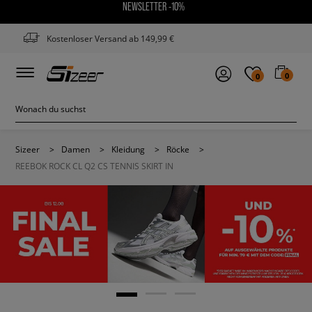
NEWSLETTER -10%
Kostenloser Versand ab 149,99 €
0
0
Sizeer
>
Damen
>
Kleidung
>
Röcke
>
REEBOK ROCK CL Q2 CS TENNIS SKIRT IN